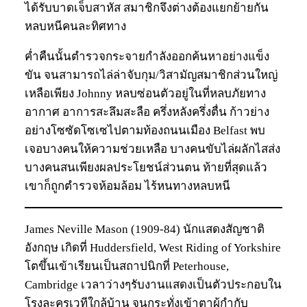
ได้รับบาดเจ็บสาหัส สมาชิกจึงต่างต้องแยกย้ายกัน
หลบหนีคนละทิศทาง
ค่ำคืนนั้นตำรวจกระจายกำลังออกค้นหาอย่างแข็ง
ขัน จนสามารถไล่ล่าจับกุม/วิสามัญสมาชิกส่วนใหญ่
เหลือเพียง Johnny หลบซ่อนตัวอยู่ในที่หลบภัยทาง
อากาศ อาการสะลึมสะลือ ครึ่งหลังครึ่งตื่น ก้าวย่าง
อย่างโซซัดโซเซไปตามท้องถนนเมือง Belfast พบ
เจอบางคนให้ความช่วยเหลือ บางคนขับไล่ผลักไสส่ง
บางคนสนเพียงผลประโยชน์ส่วนตน ท้ายที่สุดแล้ว
เขาก็ถูกตำรวจห้อมล้อม ไร้หนทางหลบหนี
James Neville Mason (1909-84) นักแสดงสัญชาติ
อังกฤษ เกิดที่ Huddersfield, West Riding of Yorkshire
โตขึ้นเข้าเรียนเป็นสถาปนิกที่ Peterhouse,
Cambridge เวลาว่างๆรับงานแสดงเป็นตัวประกอบใน
โรงละครเวทีใกล้บ้าน จนกระทั่งเข้าตาผู้กำกับ