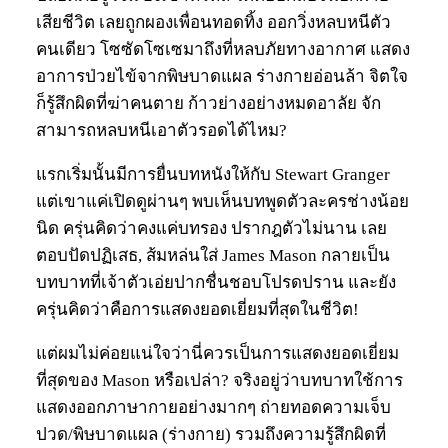
เสียชีวิต เลยถูกผองเพื่อนทอดทิ้ง ออกวิ่งหลบหนีตัว
คนเดียว โซซัดโซเซมาถึงที่หลบภัยทางอากาศ แสดง
อาการป่วยไข้จากพิษบาดแผล ร่างกายอ่อนล้า จิตใจ
ก็รู้สึกผิดที่ฆ่าคนตาย ก้าวย่างอย่างหมดอาลัย จัก
สามารถหลบหนีเอาตัวรอดได้ไหม?
แรกเริ่มนั้นมีการยื่นบทหนังให้กับ Stewart Granger
แต่เขาแค่เปิดดูผ่านๆ พบเห็นบทพูดตัวละครช่างน้อย
นิด ครุ่นคิดว่าคงแค่บทรอง ปรากฎตัวไม่นาน เลย
ตอบปัดปฏิเสธ, ส้มหล่นใส่ James Mason กลายเป็น
บทบาทที่เจ้าตัวเอ่ยปากชื่นชอบโปรดปราน และยัง
ครุ่นคิดว่าคือการแสดงยอดเยี่ยมที่สุดในชีวิต!
แต่ผมไม่ค่อยแน่ใจว่านี่ควรเป็นการแสดงยอดเยี่ยม
ที่สุดของ Mason หรือเปล่า? จริงอยู่ว่าบทบาทใช้การ
แสดงออกภาษากายอย่างมากๆ ถ่ายทอดความเจ็บ
ปวด/พิษบาดแผล (ร่างกาย) รวมถึงความรู้สึกผิดที่