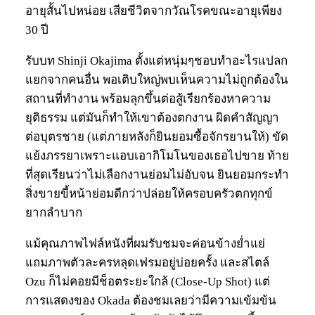
อายุสั้นไปหน่อย เสียชีวิตจากวัณโรคขณะอายุเพียง
30 ปี
รับบท Shinji Okajima ตั้งแต่หนุ่มๆชอบทำอะไรแปลก
แยกจากคนอื่น พอเติบใหญ่พบเห็นความไม่ถูกต้องใน
สถานที่ทำงาน พร้อมลุกขึ้นต่อสู้เรียกร้องหาความ
ยุติธรรม แต่มันก็ทำให้เขาต้องตกงาน ผิดคำสัญญา
ต่อบุตรชาย (แต่ภายหลังก็ยินยอมซื้อจักรยานให้) ขัด
แย้งภรรยาเพราะแอบเอากิโมโนของเธอไปขาย ท้าย
ที่สุดเรียนว่าไม่เลือกงานย่อมไม่อับจน ยินยอมกระทำ
สิ่งขายขี้หน้าย่อมดีกว่าปล่อยให้ครอบครัวตกทุกข์
ยากลำบาก
แม้คุณภาพไฟล์หนังที่ผมรับชมจะค่อนข้างย่ำแย่
แถมภาพตัวละครหลุดเฟรมอยู่บ่อยครั้ง และสไตล์
Ozu ก็ไม่คอยมีช็อตระยะใกล้ (Close-Up Shot) แต่
การแสดงของ Okada ต้องชมเลยว่ามีความเข้มข้น