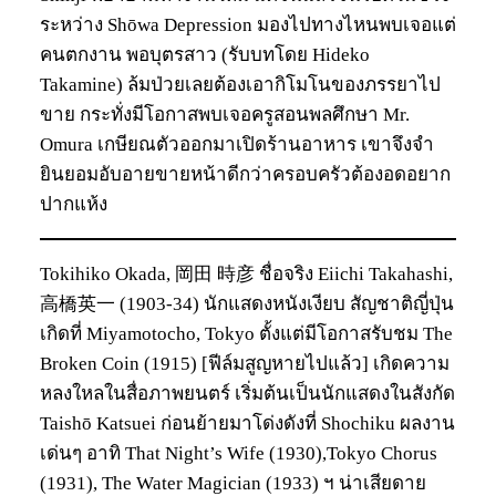
ระหว่าง Shōwa Depression มองไปทางไหนพบเจอแต่
คนตกงาน พอบุตรสาว (รับบทโดย Hideko
Takamine) ล้มป่วยเลยต้องเอากิโมโนของภรรยาไป
ขาย กระทั่งมีโอกาสพบเจอครูสอนพลศึกษา Mr.
Omura เกษียณตัวออกมาเปิดร้านอาหาร เขาจึงจำ
ยินยอมอับอายขายหน้าดีกว่าครอบครัวต้องอดอยาก
ปากแห้ง
Tokihiko Okada, 岡田 時彦 ชื่อจริง Eiichi Takahashi,
高橋英一 (1903-34) นักแสดงหนังเงียบ สัญชาติญี่ปุ่น
เกิดที่ Miyamotocho, Tokyo ตั้งแต่มีโอกาสรับชม The
Broken Coin (1915) [ฟีล์มสูญหายไปแล้ว] เกิดความ
หลงใหลในสื่อภาพยนตร์ เริ่มต้นเป็นนักแสดงในสังกัด
Taishō Katsuei ก่อนย้ายมาโด่งดังที่ Shochiku ผลงาน
เด่นๆ อาทิ That Night’s Wife (1930),Tokyo Chorus
(1931), The Water Magician (1933) ฯ น่าเสียดาย