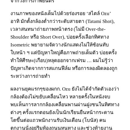
จากวงการภาพยนตร์
งานภาพของหนังเต็มไปด้วยร่องรอย ‘สไตล์ Ozu’
อาทิ มักตั้งกล้องต่ำกว่าระดับสายตา (Tatami Shot),
เวลาสนทนาถ่ายภาพหน้าตรง (ไม่มี Over-the-
Shoulder หรือ Short Over), บ่อยครั้งเลือกทิศทาง
Isometric พยายามจัดวางนักแสดงไม่ให้ซ้อนทับ
ใบหน้า ฯ แต่ปัญหาใหญ่คือภาพถ่ายเต็มตัว บ่อยครั้ง
ทำให้ศีรษะ(เกือบ)หลุดออกจากเฟรม … ผมไม่รู้ว่า
ปัญหาเกิดจากการสแกนฟีล์ม หรือการลองผิดลองถูก
ระหว่างการถ่ายทำ
ผลงานยุคแรกๆของผกก. Ozu ยังไม่ได้จำกัดตัวเองว่า
กล้องต้องไม่ขยับเคลื่อนไหว หลายครั้งในหนังจบ
พบเห็นการลากกล้องเคลื่อนพานผ่านฝูงชนในทิศทาง
ต่างๆ ครั้งแรกตอนยังเป็นนักเรียนยืนหน้ากระดาน
โตขึ้นต่อแถวพนักงานรับเงินเดือน (โบนัส) คน
ตกงานนั่งอยู่ริมท้องถนนหนทาง และช่วงท้ายงาน