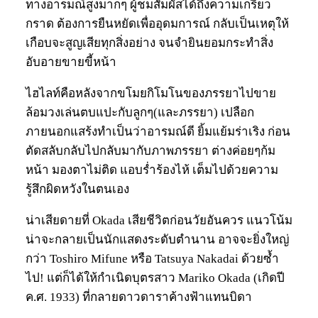
ทางอารมณ์สูงมากๆ ผู้ชมสัมผัสได้ถึงความเกรี้ยว
กราด ต้องการยืนหยัดเพื่ออุดมการณ์ กลับเป็นเหตุให้
เกือบจะสูญเสียทุกสิ่งอย่าง จนจำยินยอมกระทำสิ่ง
อับอายขายขี้หน้า
ไฮไลท์คือหลังจากขโมยกิโมโนของภรรยาไปขาย
ล้อมวงเล่นตบแปะกับลูกๆ(และภรรยา) เปลือก
ภายนอกแสร้งทำเป็นว่าอารมณ์ดี ยิ้มแย้มร่าเริง ก่อน
ตัดสลับกลับไปกลับมากับภาพภรรยา ต่างค่อยๆก้ม
หน้า มองตาไม่ติด แอบร่ำร้องไห้ เต็มไปด้วยความ
รู้สึกผิดหวังในตนเอง
น่าเสียดายที่ Okada เสียชีวิตก่อนวัยอันควร แนวโน้ม
น่าจะกลายเป็นนักแสดงระดับตำนาน อาจจะยิ่งใหญ่
กว่า Toshiro Mifune หรือ Tatsuya Nakadai ด้วยซ้ำ
ไป! แต่ก็ได้ให้กำเนิดบุตรสาว Mariko Okada (เกิดปี
ค.ศ. 1933) ที่กลายดาวดาราค้างฟ้าแทนบิดา