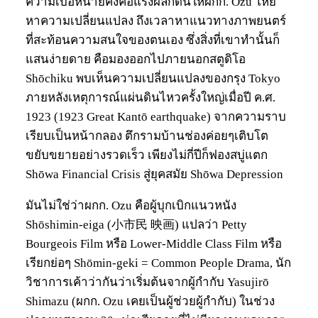
ความเบื่อหน่ายคงคือแรงผลักดันให้ผกก. Ozu โหย
หาความเปลี่ยนแปลง ถึงเวลาหาแนวทางภาพยนตร์
ที่สะท้อนความสนใจของตนเอง ซึ่งสิ่งที่เขาทำนั้นก็
แสนง่ายดาย คือมองออกไปภายนอกสตูดิโอ
Shōchiku พบเห็นความเปลี่ยนแปลงของกรุง Tokyo
ภายหลังเหตุการณ์แผ่นดินไหวครั้งใหญ่เมื่อปี ค.ศ.
1923 (1923 Great Kantō earthquake) จากความราบ
เรียบเป็นหน้ากลอง ตึกรามบ้านช่องค่อยๆเติบโต
ขยับขยายอย่างรวดเร็ว เพียงไม่กี่ปีก็ฟองสบู่แตก
Shōwa Financial Crisis สู่ยุคสมัย Shōwa Depression
มันไม่ใช่ว่าผกก. Ozu คือผู้บุกเบิกแนวหนัง
Shōshimin-eiga (小市民 映画) แปลว่า Petty
Bourgeois Film หรือ Lower-Middle Class Film หรือ
เรียกย่อๆ Shōmin-geki = Common People Drama, นัก
วิชาการเค้าว่ากันว่าเริ่มต้นจากผู้กำกับ Yasujirō
Shimazu (ผกก. Ozu เคยเป็นผู้ช่วยผู้กำกับ) ในช่วง