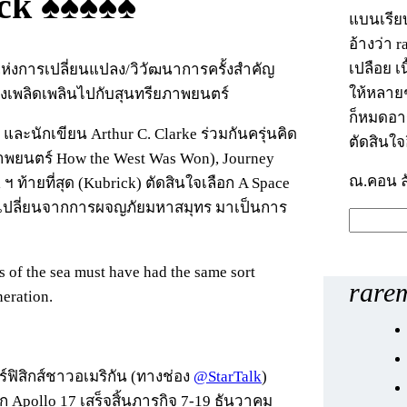
ick
♠♠♠♠♠
แบนเรีย
อ้างว่า 
เปลือย เ
งการเปลี่ยนแปลง/วิวัฒนาการครั้งสำคัญ
ให้หลายๆ
ยงเพลิดเพลินไปกับสุนทรียภาพยนตร์
ก็หมดอา
ละนักเขียน Arthur C. Clarke ร่วมกันครุ่นคิด
ตัดสินใจ
ภาพยนตร์ How the West Was Won), Journey
ณ.คอน ล
l ฯ ท้ายที่สุด (Kubrick) ตัดสินใจเลือก A Space
y เปลี่ยนจากการผจญภัยมหาสมุทร มาเป็นการ
ค้
น
ห
es of the sea must have had the same sort
rarem
า
neration.
ฟิสิกส์ชาวอเมริกัน (ทางช่อง
@StarTalk
)
ก Apollo 17 เสร็จสิ้นภารกิจ 7-19 ธันวาคม