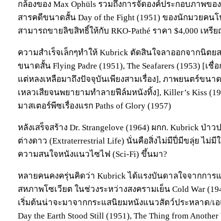
กล้องของ Max Ophüls รวมถึงการจัดองค์ประกอบภาพของ E
สารคดีขนาดสั้น Day of the Fight (1951) ของนักมวยคนโปร
สามารถขายลิขสิทธิ์ให้กับ RKO-Pathé ราคา $4,000 เหรี
ความสำเร็จเล็กๆทำให้ Kubrick ตัดสินใจลาออกจากนิตยส
ขนาดสั้น Flying Padre (1951), The Seafarers (1953) [เชื่
แต่หลงเหลือมาถึงปัจจุบันเพียงสามเรื่อง], ภาพยนตร์ขนาดย
เหลวเสียจนพยายามทำลายฟีล์มหนังทิ้ง], Killer’s Kiss (195
มาสเตอร์พีซเรื่องแรก Paths of Glory (1957)
หลังเสร็จสร้าง Dr. Strangelove (1964) ผกก. Kubrick ป่าว
ต่างดาว (Extraterrestrial Life) นั่นคือสิ่งไม่มีปี่มีขลุ่ย ไ
ความสนใจหนังแนวไซไฟ (Sci-Fi) ขึ้นมา?
หลายคนคงครุ่นคิดว่า Kubrick ได้แรงบันดาลใจจากการแ
สหภาพโซเวียต ในช่วงระหว่างสงครามเย็น Cold War (194
เริ่มต้นน่าจะมาจากกระแสนิยมหนังแนวสัตว์ประหลาด/เอเ
Day the Earth Stood Still (1951), The Thing from Another