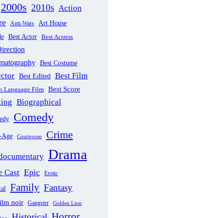
2000s
2010s
Action
re
Art House
Anti-Wars
de
Best Actor
Best Actress
irection
ematography
Best Costume
ector
Best Film
Best Edited
Best Score
gn Language Film
ting
Biographical
Comedy
edy
Crime
-Age
Courtroom
Drama
documentary
Epic
 Cast
Erotic
Family
Fantasy
al
ilm noir
Gangster
Golden Lion
Horror
Historical
sing