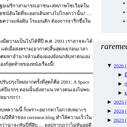
สหรัฐอเมริกาสามารถเอาชนะสหภาพโซเวียตใน
ยชน์อันใดที่จะออกเดินทางไปไกลกว่านั้น? …
ยความเพ้อฝัน โรแมนติก ต้องการจารึกชื่อใน
มีความเป็นไปได้ที่ปี ค.ศ. 2001 เราอาจจะได้
raremea
้น แต่เมื่อสงคราม(อวกาศ)สิ้นสุดลง(ก่อนเวลา
ะเทศมหาอำนาจล้วนต้องมองย้อนกลับหาตนเอง
์สุดท้ายของหนังเรื่องนี้!
▼
2026
►
บปรุงใหม่มากครั้งที่สุดก็คือ 2001: A Space
►
ก
งแต่ปีแรกๆ ตอนนั้นยังหาแนวทางตนเองไม่พบ
►
สียมากกว่า
►
2025
ปรุงบทความนี้ ก็เพราะอยากหาโอกาสเหมาะๆ
►
2024
ปีที่ห้าของ raremeat.blog ทำให้ความเร็วใน
►
2023
่าน่าจะทันปีที่สิบ … ผลปรากฎว่าไม่ทันอยู่ดี