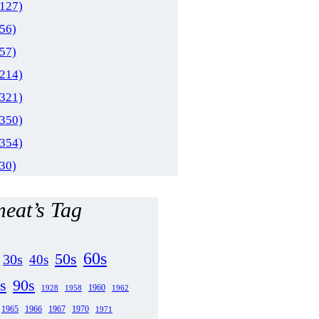
(127)
(56)
(57)
(214)
(321)
(350)
(354)
(30)
eat’s Tag
60s
50s
30s
40s
s
90s
1958
1960
1962
1928
1965
1970
1966
1967
1971