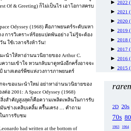
►
2022
t Of & Greeting) ก็ไม่เป็นไร เอาโอกาสครบ
►
2021
►
2020
A Space Odyssey (1968) คือภาพยนตร์ระดับมหา
►
2019
การวิเคราะห์ร้อยแปดพันอย่าง ไม่รู้จะต้อง
►
2018
ัน ใช้เวลาจริงห้าวัน!
►
2017
 แนะนำให้หาอ่านนวนิยายของ Arthur C.
►
2016
ิมความเข้าใจ หวนกลับมาดูหนังอีกครั้งอาจจะ
►
2015
ิลป์ มาสเตอร์พีซแห่งวงการภาพยนตร์
ยากจะขอแนะนำใหม่ อย่าหาอ่านนวนิยายของ
rarem
องต่อ 2001: A Space Odyssey (1968)
สิ่งสำคัญสูงสุดก็คือความเพลิดเพลินในการรับ
20s
2D
ันช่างเคลิบเคลิ้ม ครื้นเครง … คำถาม
ยะในการรับชม
70s
80
1963
1964
eonardo had written at the bottom of