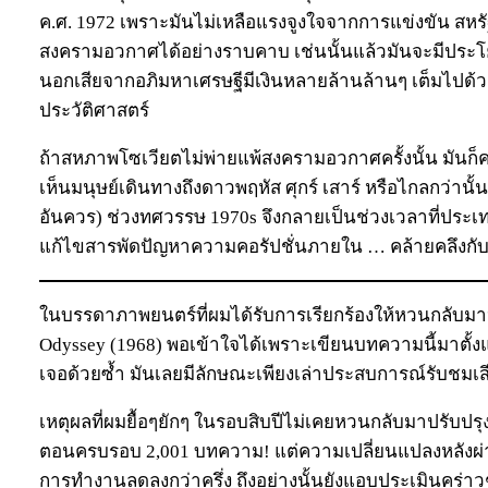
ค.ศ. 1972 เพราะมันไม่เหลือแรงจูงใจจากการแข่งขัน 
สงครามอวกาศได้อย่างราบคาบ เช่นนั้นแล้วมันจะมีประโ
นอกเสียจากอภิมหาเศรษฐีมีเงินหลายล้านล้านๆ เต็มไปด้ว
ประวัติศาสตร์
ถ้าสหภาพโซเวียตไม่พ่ายแพ้สงครามอวกาศครั้งนั้น มันก็คง
เห็นมนุษย์เดินทางถึงดาวพฤหัส ศุกร์ เสาร์ หรือไกลกว่านั
อันควร) ช่วงทศวรรษ 1970s จึงกลายเป็นช่วงเวลาที่ปร
แก้ไขสารพัดปัญหาความคอรัปชั่นภายใน … คล้ายคลึงกับองก
ในบรรดาภาพยนตร์ที่ผมได้รับการเรียกร้องให้หวนกลับมาปรั
Odyssey (1968) พอเข้าใจได้เพราะเขียนบทความนี้มาตั้
เจอด้วยซ้ำ มันเลยมีลักษณะเพียงเล่าประสบการณ์รับชมเ
เหตุผลที่ผมยื้อๆยักๆ ในรอบสิบปีไม่เคยหวนกลับมาปรับ
ตอนครบรอบ 2,001 บทความ! แต่ความเปลี่ยนแปลงหลังผ่าน
การทำงานลดลงกว่าครึ่ง ถึงอย่างนั้นยังแอบประเมินคร่าวๆว