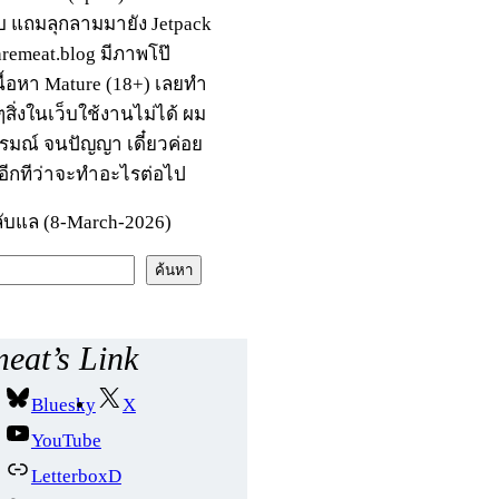
บ แถมลุกลามมายัง Jetpack
raremeat.blog มีภาพโป๊
นื้อหา Mature (18+) เลยทำ
สิ่งในเว็บใช้งานไม่ได้ ผม
รมณ์ จนปัญญา เดี๋ยวค่อย
อีกทีว่าจะทำอะไรต่อไป
ับแล (8-March-2026)
ค้นหา
eat’s Link
Bluesky
X
YouTube
LetterboxD