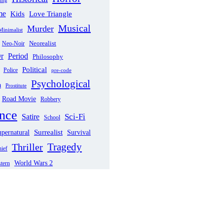
me
Love Triangle
Kids
Musical
Murder
Minimalist
Neorealist
Neo-Noir
Period
r
Philosophy
Political
Police
pre-code
Psychological
a
Prostitute
Road Movie
Robbery
nce
Sci-Fi
Satire
School
pernatural
Surrealist
Survival
Tragedy
Thriller
ief
World Wars 2
tern