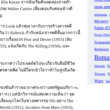
lia Kazan จากนั้นเริ่มต้นทดลองถ่ายทำ
japan ani
ด Walter Cartier เสียงตอบรับค่อนข้างดี
melodrama
ยญ
Mystery
าร Look แล้วทุ่มเวลากับการสร้างสารคดี
Palme d'O
อกันว่า Kubrick กำกับหนัง/สารคดีสั้นมากกว่านี้
Poetic Film
าวเรื่องแรก Fear and Desire (1953) [ล้ม
Propagand
5), แจ้งเกิดกับ The Killing (1956), และ
Religious
Roma
ประกาศว่าโปรเจคถัดไปจะเกี่ยวกับสิ่งมีชีวิต
Su
Slapstick
ม่มีใครคาดคิด ไม่มีใครเข้าใจว่าทำไมจู่ๆถึงเกิด
Teenage
Th
Wars
Wes
ข่งขันสำรวจอวกาศระหว่างสหรัฐอเมริกา vs.
7-91) แต่นักวิจารณ์แสดงความเห็นว่า จุด
ลี่ยนบุกโลกในช่วงทศวรรษ 50s อย่าง The
 World (1951), Invaders from Mars (1953),