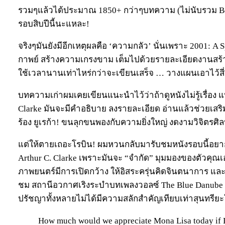
รวมๆแล้วได้ประมาณ 1850+ กว่าๆบทความ (ไม่นับรวม Bes
รอบสิบปีนี้นะแหละ!
จริงๆมันยังมีอีกเหตุผลคือ ‘ความกลัว’ นั่นเพราะ 2001: 
กาพย์ สร้างความเกรงขาม เต็มไปด้วยรายละเอียดงานสร้าง 
ใช้เวลานานเท่าไหร่กว่าจะเขียนเสร็จ … วางแผนเอาไว้สี่ว
บทความเก่าผมเคยเขียนแนะนำไว้ว่าถ้าดูหนังไม่รู้เรื่อง
Clarke มันจะมีคำอธิบาย ลงรายละเอียด อ่านแล้วช่วยเสร
ร้อง ยูเรก้า! ขนลุกขนพองกับความยิ่งใหญ่ งดงามวิจิตรศ
แต่ให้ตายเถอะโรบิน! ผมหวนกลับมารับชมหนังรอบนี้อ
Arthur C. Clarke เพราะมันจะ “จำกัด” มุมมองของตัวคุณเ
ภาพยนตร์มีการเปิดกว้าง ให้อิสระครุ่นคิดจินตนาการ และ
ชม สถานีอวกาศเริงระบำบทเพลงวอลซ์ The Blue Danube ม
ปรัชญาทั้งหลายไม่ได้มีความสลักสำคัญเทียบเท่าสุนทรี
How much would we appreciate Mona Lisa today if L