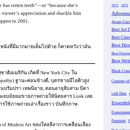
he has rotten teeth”—or “because she’s
1973
1975
Adventu
he viewer’s appreciation and shackle him
happen to 2001.
Avant-Gar
Best Art D
Best Cin
Best Dir
นังที่มีมากมายเต็มไปด้วย ก็คาดหวังว่ามัน
Best Forei
Best Wri
Black Com
าติอเมริกัน เกิดที่ New York City ใน
pathy) ฐานะค่อนข้างดี, บุตรชายมีไอคิวสูง
Coming-of
่านปรัมปรา เทพนิยาย, ตอนอายุสิบสาม บิดา
cult film
ียนจบมัธยมขายภาพถ่ายให้นิตยสาร Look เลย
Ensemble
การใช้ภาพถ่ายเล่าเรื่องราว บันทึกภาพ
Experiment
f
Feminist
 of Modern Art หลงใหลลีลาการเคลื่อนเลื่อง
Highest Gros