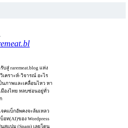
,
remeat.bl
รับสู่ raremeat.blog แห่ง
-วิเคราะห์-วิจารณ์ อะไร
เป็นภาพและเคลื่อนไหว หา
มืองไทย หลบซ่อนอยู่ทั่ว
ก
รเจคแบ็กอัพคงจะล้มเหลว
กบ็อท(AI)ของ Wordpress
ป็นสแปม (Spam) เลยโดน