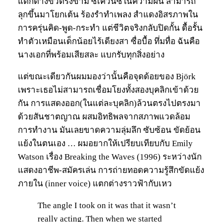
แตกต่างขั้วตรงข้าม ซีเควนซ์ในความฝัน สามารถ
ลุกขึ้นมาโยกเต้น ร้องรำทำเพลง สำแดงอิสรภาพใน
การครุ่นคิด-พูด-กระทำ แต่ชีวิตจริงกลับปิดกั้น ดื้อรั้น
ทำตัวเหมือนเด็กน้อยไร้เดียงสา ซื่อบื้อ ทึ่มทื่อ ฉันคือ
นางเอกที่พร้อมเสียสละ แบกรับทุกสิ่งอย่าง
แต่ขณะเดียวกันผมมองว่านั้นคือจุดด้อยของ Björk
เพราะเธอไม่สามารถเชื่อมโยงทั้งสองบุคลิกเข้าด้วย
กัน การแสดงออก(ในแต่ละบุคลิก)ล้วนตรงไปตรงมา
ด้วยสันชาตญาณ ผสมอิทธิพลจากสภาพแวดล้อม
การทำงาน มันเลยขาดความลุ่มลึก ซับซ้อน ขัดย้อน
แย้งในตนเอง … ผมอยากให้เปรียบเทียบกับ Emily
Watson เรื่อง Breaking the Waves (1996) ระหว่างนัก
แสดงอาชีพ-สมัครเล่น การถ่ายทอดความรู้สึกขัดแย้ง
ภายใน (inner voice) แตกต่างราวฟ้ากับเหว
The angle I took on it was that it wasn’t
really acting. Then when we started