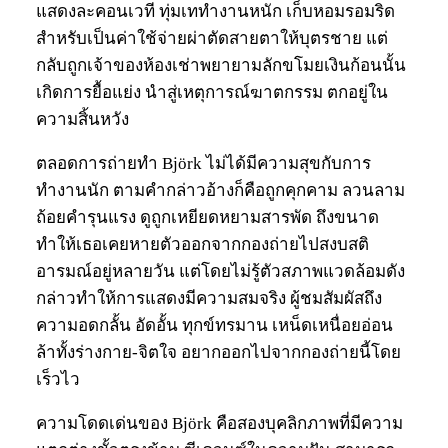
แสดงละคอนเวที ทุ่มเททำงานหนัก เก็บหอมรอมริด
สำหรับเป็นค่าใช้จ่ายผ่าตัดสายตาให้บุตรชาย แต่
กลับถูกเจ้าของห้องเช่าพยายามลักขโมยเงินก้อนนั้น
เกิดการยื้อแย่ง นำสู่เหตุการณ์ฆาตกรรม ตกอยู่ใน
ความสิ้นหวัง
ตลอดการถ่ายทำ Björk ไม่ได้มีความสุขกับการ
ทำงานนัก ตามคำกล่าวอ้างก็คือถูกคุกคาม ลวนลาม
ถ้อยคำรุนแรง ดูถูกเหยียดหยามสารพัด ถึงขนาด
ทำให้เธอเคยหายตัวออกจากกองถ่ายไปสงบสติ
อารมณ์อยู่หลายวัน แต่โดยไม่รู้ตัวสภาพแวดล้อมดัง
กล่าวทำให้การแสดงมีความสมจริง ผู้ชมสัมผัสถึง
ความอดกลั้น อัดอั้น ทุกข์ทรมาน เหน็ดเหนื่อยอ่อน
ล้าทั้งร่างกาย-จิตใจ อยากออกไปจากกองถ่ายนี้โดย
เร็วไว
ความโดดเด่นของ Björk คือสองบุคลิกภาพที่มีความ