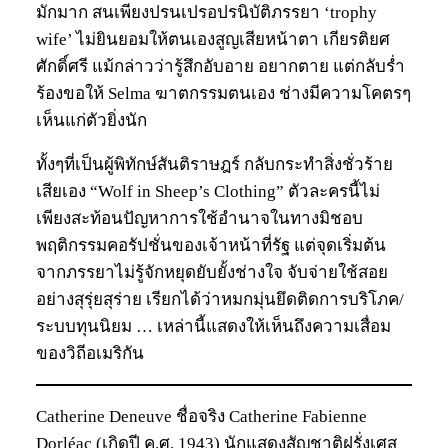
มักมาก สนเพียงปรนเปรอปรนิบัติภรรยา ‘trophy
wife’ ไม่ยินยอมให้ตนเองสูญเสียหน้าตา เกียรติยศ
ศักดิ์ศรี แม้กล่าวว่ารู้สึกอับอาย อยากตาย แต่กลับร่ำ
ร้องขอให้ Selma ฆาตกรรมตนเอง ช่างมีความโคตรๆ
เห็นแก่ตัวยิ่งนัก
ทั้งๆที่เป็นผู้พิทักษ์สันติราษฎร์ กลับกระทำสิ่งชั่วร้าย
เสียเอง “Wolf in Sheep’s Clothing” ตัวละครนี้ไม่
เพียงสะท้อนปัญหาการใช้อำนาจในทางมิชอบ
พฤติกรรมคอรัปชั่นของเจ้าหน้าที่รัฐ แต่จุดเริ่มต้น
จากภรรยาไม่รู้จักหยุดยับยั้งช่างใจ จับจ่ายใช้สอย
อย่างสุรุ่ยสุร่าย เรียกได้ว่าหมกมุ่นยึดติดการบริโภค/
ระบบทุนนิยม … เหล่านี้แสดงให้เห็นถึงความเสื่อม
ของวิถีอเมริกัน
Catherine Deneuve ชื่อจริง Catherine Fabienne
Dorléac (เกิดปี ค.ศ. 1943) นักแสดงสัญชาติฝรั่งเศส