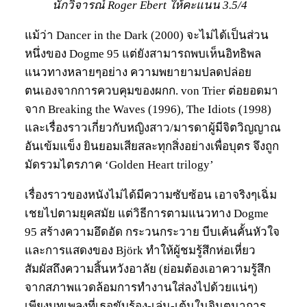
นักวิจารณ์ Roger Ebert ให้คะแนน 3.5/4
แม้ว่า Dancer in the Dark (2000) จะไม่ได้เป็นส่วน
หนึ่งของ Dogme 95 แต่ยังสามารถพบเห็นอิทธิพล
แนวทางหลายๆอย่าง ความพยายามปลดปล่อย
ตนเองจากการควบคุมของผกก. von Trier ต่อยอดมา
จาก Breaking the Waves (1996), The Idiots (1998)
และเรื่องราวเกี่ยวกับหญิงสาว/มารดาผู้มีจิตวิญญาณ
อันเข้มแข็ง ยินยอมเสียสละทุกสิ่งอย่างเพื่อบุตร จึงถูก
มัดรวมไตรภาค ‘Golden Heart trilogy’
เรื่องราวของหนังไม่ได้มีความซับซ้อน เอาจริงๆเฉิ่ม
เชยไปตามยุคสมัย แต่วิธีการตามแนวทาง Dogme
95 สร้างความอึดอัด กระวนกระวาย บีบเค้นคั้นหัวใจ
และการแสดงของ Björk ทำให้ผู้ชมรู้สึกห่อเหี่ยว
สัมผัสถึงความสิ้นหวังอาลัย (ย่อมต้องเอาความรู้สึก
จากสภาพแวดล้อมการทำงานใส่ลงไปด้วยแน่ๆ)
เพียงบทเพลงที่เธอขับร้อง-เล่น-เต้นในจินตนาการ