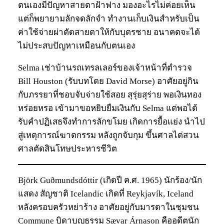
ตนเองมีปัญหาสายตาฝ้าฟาง มองอะไรไม่ค่อยเห็น
แต่ก็พยายามลักจดลักจำ ทำงานเก็บเงินสำหรับเป็น
ค่าใช้จ่ายผ่าตัดสายตาให้กับบุตรชาย อนาคตจะได้
ไม่ประสบปัญหาเหมือนกับตนเอง
Selma เช่าบ้านรถเทรลเลอร์ของเจ้าหน้าที่ตำรวจ
Bill Houston (รับบทโดย David Morse) อาศัยอยู่กิน
กับภรรยาที่ชอบจับจ่ายใช้สอย สุรุ่ยสุร่าย พอเงินทอง
หร่อยหรอ เข้ามาขอหยิบยืมเงินกับ Selma แต่พอได้
รับคำปฏิเสธจึงทำการลักขโมย เกิดการยื้อแย่ง นำไป
สู่เหตุการณ์ฆาตกรรม หลังถูกจับกุม ขึ้นศาลไต่สวน
ศาลตัดสินโทษประหารชีวิต
Björk Guðmundsdóttir (เกิดปี ค.ศ. 1965) นักร้อง/นัก
แสดง สัญชาติ Icelandic เกิดที่ Reykjavík, Iceland
หลังครอบครัวหย่าร้าง อาศัยอยู่กับมารดาในชุมชน
Commune บิดาบุญธรรม Sævar Árnason คืออดีตนัก