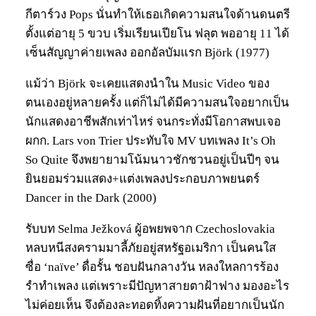
กีตาร์วง Pops นั่นทำให้เธอเกิดความสนใจด้านดนตรี
ตั้งแต่อายุ 5 ขวบ เริ่มเรียนเปียโน ฟลุต พออายุ 11 ได้
เซ็นสัญญาค่ายเพลง ออกอัลบัมแรก Björk (1977)
แม้ว่า Björk จะเคยแสดงนำใน Music Video ของ
ตนเองอยู่หลายครั้ง แต่ก็ไม่ได้มีความสนใจอยากเป็น
นักแสดงอาชีพสักเท่าไหร่ จนกระทั่งมีโอกาสพบเจอ
ผกก. Lars von Trier ประทับใจ MV บทเพลง It’s Oh
So Quite จึงพยายามโน้มนาวชักชวนอยู่เป็นปีๆ จน
ยินยอมร่วมแสดง+แต่งเพลงประกอบภาพยนตร์
Dancer in the Dark (2000)
รับบท Selma Ježková ผู้อพยพจาก Czechoslovakia
หลบหนีสงครามมาลี้ภัยอยู่สหรัฐอเมริกา เป็นคนใส
ซื่อ ‘naïve’ ดื่อรั้น ชอบฝันกลางวัน หลงใหลการร้อง
รำทำเพลง แต่เพราะมีปัญหาสายตาฝ้าฟาง มองอะไร
ไม่ค่อยเห็น จึงต้องละทอดทิ้งความฝันที่อยากเป็นนัก