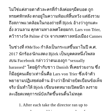
ไม่ใช่แค่สายตาตัวละครที่กำลังค่อยๆมืดบอด ถูก
ทรยศหักหลัง ตกอยู่ในความท้อแท้สิ้นหวัง แต่ยังรวม
ถึงสภาพแวดล้อมในกองถ่ายที่ Björk อ้างว่าถูกแตะ
อั๋ง ลวนลาม คุกคามทางเพศโดยผกก. Lars von Trier,
คว้ารางวัล Palme d’Or จากเทศกาลหนังเมือง Cannes
ในช่วงที่ #MeToo กำลังเป็นกระแสขึ้นมาในปี ค.ศ.
2017 นักร้อง/นักแสดง Björk เป็นบุคคลหนึ่งโพสล
งบน Facebook กล่าวว่าตนเองถูก “sexually
harassed” โดยผู้กำกับชาว Danish ที่เคยร่วมงาน ซึ่ง
ก็มีอยู่คนเดียวเท่านั้นคือ Lars von Trier ซึ่งเจ้าตัว
พยายามปฏิเสธต่อต้าน อ้างว่าอีกฝ่ายบิดเบือนข้อเท็จ
จริง นั่นทำให้ Björk เขียนจดหมายเปิดผนึก ลงราย
ละเอียดเหตุการณ์บังเกิดขึ้นจนดิ้นไม่หลุด
1. After each take the director ran up to