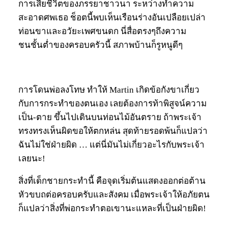
การเสียชีวิตของภรรยาชาวนา ระหว่างทำความ
สะอาดศพเธอ ช็อตนี้พบเห็นเรือนร่างอันเปลือยเปล่า
ท่อนขาและอวัยะเพศขนดก นี่สื่อตรงๆถึงความ
ชนชั้นต่ำของครอบครัวนี้ สภาพบ้านก็รูหนูดีๆ
การโดนพ่อลงโทษ ทำให้ Martin เกิดข้อกังขาเกี่ยว
กับการกระทำของตนเอง เลยต้องการท้าพิสูจน์ความ
เป็น-ตาย ขึ้นไปเดินบนท่อนไม้อันตราย ถ้าพระเจ้า
ทรงทรงเห็นผิดขอให้ตกหล่น สุดท้ายรอดพ้นก็แปลว่า
ฉันไม่ใช่ฝ่ายผิด … แต่นี่มันไม่เกี่ยวอะไรกับพระเจ้า
เลยนะ!
สิ่งที่เด็กชายกระทำนี้ คือจุดเริ่มต้นแสดงออกต่อต้าน
หัวขบถต่อครอบครับและสังคม เมื่อพระเจ้าให้อภัยตน
ก็แปลว่าสิ่งที่พ่อกระทำตอเขานะแหละที่เป็นฝ่ายผิด!