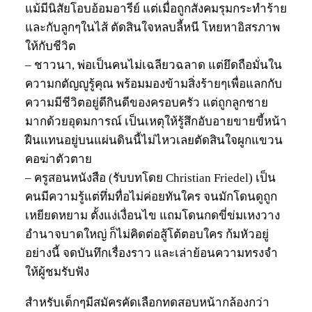
แม้มีนิสัยโอบอ้อมอารีย์ แต่เมื่อถูกสังคมรุมกระทำร้าย
และกับลูกๆในไส้ ตัดสินใจหลบลี้หนี โหยหาอิสรภาพ
ให้กับชีวิต
– ชาวนา, พ่อเป็นคนไม่เฉลียวฉลาด แต่ยึดถือมั่นใน
ความกตัญญูรู้คุณ พร้อมมองข้ามสิ่งร้ายๆเพื่อแลกกับ
ความมีชีวิตอยู่ดีกินดีของครอบครัว แต่ถูกลูกชาย
มากด้วยอุดมการณ์ เป็นเหตุให้รู้สึกอับอายขายขี้หน้า
ฝืนแทนอยู่บนแผ่นดินนี้ไม่ไหวเลยตัดสินใจผูกแขวน
คอฆ่าตัวตาย
– ครูสอนหนังสือ (รับบทโดย Christian Friedel) เป็น
คนมีความรู้แต่ทึ่มทื่อไม่ค่อยทันใคร จนมักโดนดูถูก
เหยียดหยาม ตั้งแง่เงื่อนไข แถมโดนกดขี่ข่มเหงวาง
อำนาจบาดใหญ่ ก็ไม่คิดต่อสู้โต้ตอบใคร ก้มหัวอยู่
อย่างนี้ จดบันทึกเรื่องราว และเล่าย้อนความทรงจำ
ให้ผู้ชมรับฟัง
สำหรับเด็กๆมีสมัครคัดเลือกทดสอบหน้ากล้องกว่า