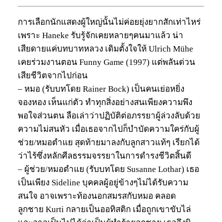
การเลือกนักแสดงผู้ใหญ่นั้นไม่ค่อยยุ่งยากสักเท่าไหร่
เพราะ Haneke รับรู้จักเคยหลายๆคนมาแล้ว น่า
เสียดายแค่บทบาทหลวง เดิมตั้งใจให้ Ulrich Mühe
เคยร่วมงานตอน Funny Game (1997) แต่พลันด่วน
เสียชีวิตจากไปก่อน
– หมอ (รับบทโดย Rainer Bock) เป็นคนเย่อหยิ่ง
จองหอง เห็นแก่ตัว ทำทุกสิ่งอย่างสนเพียงความพึง
พอใจส่วนตน ลือเล่าว่าปฏิบัติต่อภรรยาผู้ล่วงลับด้วย
ความไม่สนหัว เมื่อเธอจากไปก็บำบัดความใคร่กับผู้
ช่วย/หมอตำแย สุดท้ายมาลงกับลูกสาวแท้ๆ เรียกได้
ว่าไร้ซึ่งหลักศีลธรรมจรรยาในการดำรงชีวิตสิ้นดี
– ผู้ช่วย/หมอตำแย (รับบทโดย Susanne Lothar) เธอ
เป็นเพียง Sideline บุคคลผู้อยู่ข้างๆไม่ได้รับความ
สนใจ อาจเพราะท้องนอกสมรสกับหมอ คลอด
ลูกชาย Kurti กลายเป็นออทิสติก เมื่อถูกเขาขับไล่