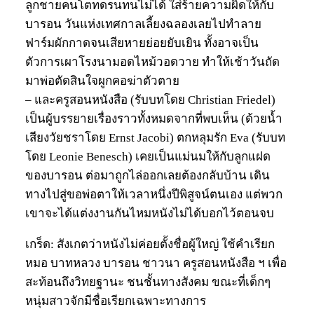
ลูกชายคนโตทดรนทนไม่ได้ ใส่ร้ายความผิดให้กับ
บารอน วันแห่งเทศกาลเลี้ยงฉลองเลยไปทำลาย
ฟาร์มผักกาดจนเสียหายย่อยยับเยิน ทั้งอาจเป็น
ตัวการเผาโรงนามอดไหม้วอดวาย ทำให้เช้าวันถัด
มาพ่อตัดสินใจผูกคอฆ่าตัวตาย
– และครูสอนหนังสือ (รับบทโดย Christian Friedel)
เป็นผู้บรรยายเรื่องราวทั้งหมดจากที่พบเห็น (ด้วยน้ำ
เสียงวัยชราโดย Ernst Jacobi) ตกหลุมรัก Eva (รับบท
โดย Leonie Benesch) เคยเป็นแม่นมให้กับลูกแฝด
ของบารอน ต่อมาถูกไล่ออกเลยต้องกลับบ้าน เดิน
ทางไปสู่ขอพ่อตาให้เวลาหนึ่งปีพิสูจน์ตนเอง แต่พวก
เขาจะได้แต่งงานกันไหมหนังไม่ได้บอกไว้ตอนจบ
เกร็ด: สังเกตว่าหนังไม่ค่อยตั้งชื่อผู้ใหญ่ ใช้คำเรียก
หมอ บาทหลวง บารอน ชาวนา ครูสอนหนังสือ ฯ เพื่อ
สะท้อนถึงวิทยฐานะ ชนชั้นทางสังคม ขณะที่เด็กๆ
หนุ่มสาวจักมีชื่อเรียกเฉพาะทางการ