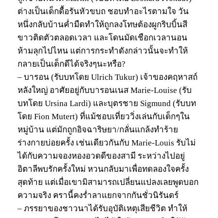
ต่างเป็นเด็กดื้อรันหัวขบถ ชอบทำอะไรตามใจ วัน
หนึ่งกลับบ้านค่ำมืดทำให้ถูกลงโทษต้องผูกริบบิ้นสี
ขาวติดตัวตลอดเวลา และโดนมัดเชือกเวลานอน
ห้ามลุกไปไหน แต่การกระทำดังกล่าวนั้นจะทำให้
กลายเป็นเด็กดีได้จริงๆนะหรือ?
– บารอน (รับบทโดย Ulrich Tukur) เจ้าของคฤหาสถ์
หลังใหญ่ อาศัยอยู่กับบารอนเนส Marie-Louise (รับ
บทโดย Ursina Lardi) และบุตรชาย Sigmund (รับบท
โดย Fion Mutert) ที่แม้ชอบเที่ยววิ่งเล่นกับเด็กๆใน
หมู่บ้าน แต่มักถูกอิจฉาริษยา/กลั่นแกล้งทำร้าย
ร่างกายบ่อยครั้ง เช่นเดียวกันกับ Marie-Louis รับไม่
ได้กับความจองหองอวดดีของสามี ระหว่างไปอยู่
อิตาลีพบรักครั้งใหม่ หวนกลับมาเพื่อทดลองใจครั้ง
สุดท้าย แต่เมื่อเขามิสามารถเปลี่ยนแปลงเลยพูดบอก
ความจริง ครานี้คงร่ำลาแยกจากกันชั่วนิรันดร์
– ภรรยาของชาวนาได้รับอุบัติเหตุเสียชีวิต ทำให้