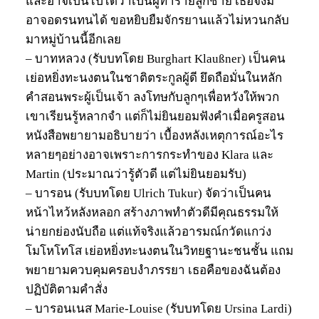
และอาจเป็นไปได้ว่าเป็นผู้ทำร้ายลูกชาย เธอจึงมิ
อาจอดรนทนได้ ขอหยิบยืมจักรยานแล้วไม่หวนกลับ
มาหมู่บ้านนี้อีกเลย
– บาทหลวง (รับบทโดย Burghart Klaußner) เป็นคน
เย่อหยิ่งทะนงตนในชาติตระกูลผู้ดี ยึดถือมั่นในหลัก
คำสอนพระผู้เป็นเจ้า ลงโทษกับลูกๆเพื่อหวังให้พวก
เขาเรียนรู้หลากจำ แต่ก็ไม่ยินยอมฟังคำเมื่อครูสอน
หนังสือพยายามอธิบายว่า เบื้องหลังเหตุการณ์อะไร
หลายๆอย่างอาจเพราะการกระทำของ Klara และ
Martin (ประมาณว่ารู้ตัวดี แต่ไม่ยินยอมรับ)
– บารอน (รับบทโดย Ulrich Tukur) จัดว่าเป็นคน
หน้าไหว้หลังหลอก สร้างภาพทำตัวดีมีคุณธรรมให้
น่ายกย่องนับถือ แต่แท้จริงแล้วอารมณ์กวัดแกว่ง
โมโหโทโส เย่อหยิ่งทะนงตนในวิทยฐานะชนชั้น แถม
พยายามควบคุมครอบงำภรรยา เธอคือของฉันต้อง
ปฏิบัติตามคำสั่ง
– บารอนเนส Marie-Louise (รับบทโดย Ursina Lardi)