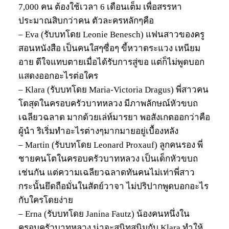
7,000 คน ต้องใช้เวลา 6 เดือนเต็ม เพื่อสรรหา
ประมาณสิบกว่าคน ตัวละครหลักๆคือ
– Eva (รับบทโดย Leonie Benesch) แฟนสาวของครู
สอนหนังสือ เป็นคนใสๆซื่อๆ ขี้หวาดระแวง เหนียม
อาย ดีใจแทบตายเมื่อได้รับการสู่ขอ แต่ก็ไม่พูดบอก
แสดงออกอะไรต่อใคร
– Klara (รับบทโดย Maria-Victoria Dragus) พี่สาวคน
โตสุดในครอบครัวบาทหลวง มีภาพลักษณ์หัวขบถ
เฉลียวฉลาด มากด้วยเล่ห์มารยา พอสังเกตออกว่าคือ
ผู้นำ ริเริ่มทำอะไรต่างๆมากมายอยู่เบื้องหลัง
– Martin (รับบทโดย Leonard Proxauf) ลูกคนรอง พี่
ชายคนโตในครอบครัวบาทหลวง เป็นเด็กหัวขบถ
เช่นกัน แต่ความเฉลียวฉลาดทันคนไม่เท่าพี่สาว
กระนั้นยึดถือมั่นในสัตย์วาจา ไม่ปริปากพูดบอกอะไร
กับใครโดยง่าย
– Erna (รับบทโดย Janina Fautz) น้องคนหนึ่งใน
ครอบครัวบาทหลวง น่าจะสนิทสนิมกับ Klara ทำให้