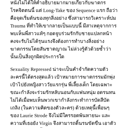
หนังไม่ได้ให้คำอธิบายมากมายเกี่ยวกับฆาตกร
โรคจิตตนนี้ แต่ Long-Take ของ Sequence แรก ถือว่า
คือจุดเริ่มต้นของทุกสิ่งอย่าง ซึ่งสามารถวิเคราะห์ปม
Trauma ที่ทำให้เขากลายเป็นแบบนี้ มีสาเหตุจากการ
พบเห็นพี่สาวแท้ๆ กอดจูบร่วมรักกับชายแปลกหน้า
คงจะรับไม่ได้รุนแรงจึงต้องการทำบางสิ่งอย่าง
ฆาตกรรมโดยสันชาตญาณ ไม่ล่วงรู้ตัวด้วยซ้ำว่า
นั้นเป็นสิ่งถูกผิดประการใด
Sexuality Repressed น่าจะเป็นคำจำกัดความตัว
ละครนี้ได้ตรงสุดแล้ว เป้าหมายการฆาตกรรมมักพุ่ง
เป้าไปยังหญิงสาววัยแรกรุ่น พี่เลี้ยงเด็ก โดยเฉพาะ
ขณะกำลังจะร่วมรักหลับนอนกับแฟนหนุ่ม อดรนทน
ไม่ได้เมื่อพบเห็นพวกเขากำลังกระทำการบัดสีบัด
เถลิง (ในความคิดของตัวละคร) ด้วยเหตุนี้เพื่อนๆ
ของ Laurie Strode จึงไม่มีใครรอดพ้นหายนะ และ
ความที่เธอยัง Virgin จึงสามารถดิ้นรนขัดขืน เอาตัว