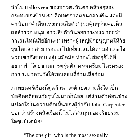
ว่าไป Halloween ของชาวตะวันตก คล้ายๆลอย
กระทงของบ้านเรา คือเทศกาลตอนกลางคืน และมี
ค่านิยม ‘ค่ำคืนแห่งการเสียตัว’ (ผมคุ้นๆว่าเคยเห็น
ผลสำรวจ หนุ่ม-สาวเสียตัววันลอยกระทง มากกว่า
วาเลนไทน์เสียอีกนะ!) เพราะผู้ใหญ่มักอนุญาตให้วัย
รุ่นโตแล้ว สามารถออกไปเที่ยวเล่นได้ตามอำเภอใจ
พวกเขาจึงชอบมุ่งสู่มุมมืดมิด ทำอะไรผิดๆก็ได้ที่
อยากทำ โดยขาดการครุ่นคิด ตระเตรียม ไตร่ตรอง
การ ระแวดระวังให้รอบคอบถี่ถ้วนเสียก่อน
ภาพยนตร์เรื่องนี้ดูแล้วน่าจะด้วยความตั้งใจ เป็น
ข้อคิดคติสอนวัยรุ่นไม่มากก็น้อย แต่ส่วนตัวค่อนข้าง
แปลกใจในความคิดเห็นของผู้กำกับ John Carpenter
บอกว่าสร้างหนังเรื่องนี้ ไม่ได้สนมุมมองจริยธรรม
ใดๆแม้แต่น้อย
“The one girl who is the most sexually