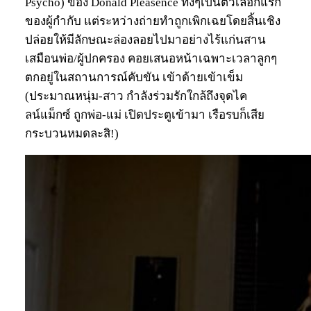
Psycho) ของ Donald Pleasence ทั้งๆเป็นตัวเลือกแรก
ของผู้กำกับ แต่ระหว่างถ่ายทำถูกเพิกเฉยโดยสิ้นเชิง
ปล่อยให้มีลักษณะล่องลอยไปมาอย่างไร้แก่นสาน
เสมือนพ่อ/ผู้ปกครอง คอยเสนอหน้าเฉพาะเวลาลูกๆ
ตกอยู่ในสถานการณ์คับขัน เข้าด้ายเข้าเข็ม
(ประมาณหนุ่ม-สาว กำลังร่วมรักใกล้ถึงจุดไค
ลน์แม็กซ์ ถูกพ่อ-แม่ เปิดประตูเข้ามา เรือรบก็เสีย
กระบวนหมดละสิ!)