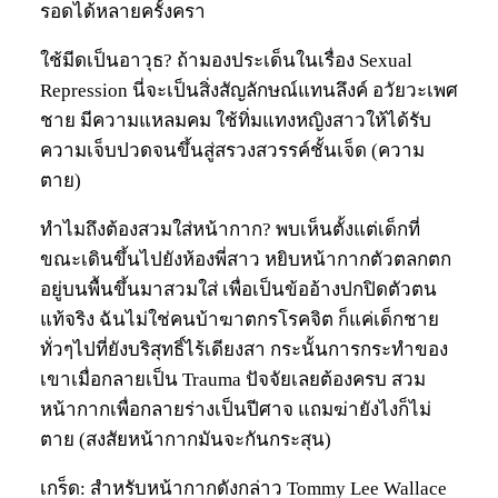
รอดได้หลายครั้งครา
ใช้มีดเป็นอาวุธ? ถ้ามองประเด็นในเรื่อง Sexual
Repression นี่จะเป็นสิ่งสัญลักษณ์แทนลึงค์ อวัยวะเพศ
ชาย มีความแหลมคม ใช้ทิ่มแทงหญิงสาวให้ได้รับ
ความเจ็บปวดจนขึ้นสู่สรวงสวรรค์ชั้นเจ็ด (ความ
ตาย)
ทำไมถึงต้องสวมใส่หน้ากาก? พบเห็นตั้งแต่เด็กที่
ขณะเดินขึ้นไปยังห้องพี่สาว หยิบหน้ากากตัวตลกตก
อยู่บนพื้นขึ้นมาสวมใส่ เพื่อเป็นข้ออ้างปกปิดตัวตน
แท้จริง ฉันไม่ใช่คนบ้าฆาตกรโรคจิต ก็แค่เด็กชาย
ทั่วๆไปที่ยังบริสุทธิ์ไร้เดียงสา กระนั้นการกระทำของ
เขาเมื่อกลายเป็น Trauma ปัจจัยเลยต้องครบ สวม
หน้ากากเพื่อกลายร่างเป็นปีศาจ แถมฆ่ายังไงก็ไม่
ตาย (สงสัยหน้ากากมันจะกันกระสุน)
เกร็ด: สำหรับหน้ากากดังกล่าว Tommy Lee Wallace