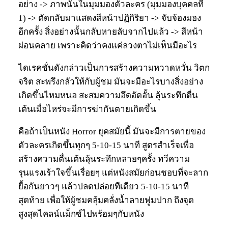
อย่าง -> ภาพนั้นในมุมมองตัวละคร (มุมมองบุคคลที่
1) -> ตัดกลับมาแสดงสีหน้าปฏิกิริยา -> จับจ้องมอง
อีกครั้ง สิ่งอย่างนั้นกลับหายลับจากไปแล้ว -> สีหน้า
ผ่อนคลาย เพราะคิดว่าคงแค่ลวงตาไม่เห็นมีอะไร
ไดเรคชั่นดังกล่าวเป็นการสร้างความหวาดหวั่น วิตก
จริต สะพรึงกลัวให้กับผู้ชม มันจะมีอะไรบางสิ่งอย่าง
เกิดขึ้นไหมหนอ สะสมความอึดอัดอั้น ลุ้นระทึกตื่น
เต้นเมื่อไหร่จะมีการฆ่ากันตายเกิดขึ้น
คือถ้าเป็นหนัง Horror ยุคสมัยนี้ มันจะมีการตายของ
ตัวละครเกิดขึ้นทุกๆ 5-10-15 นาที สูตรสำเร็จเพื่อ
สร้างความตื่นเต้นลุ้นระทึกหลายๆครั้ง ทวีความ
รุนแรงเร้าใจขึ้นเรื่อยๆ แต่หนังสมัยก่อนชอบที่จะลาก
ยื้อกันยาวๆ แล้วปลดปล่อยทีเดียว 5-10-15 นาที
สุดท้าย เพื่อให้ผู้ชมคลุ้มคลั่งน้ำลายฟูมปาก ถึงจุด
สูงสุดไคลน์แม็กซ์ไปพร้อมๆกับหนัง