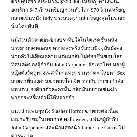
ด้วยทุนสร้างประมาณ $300,000 เหรียญ ทำเงินใน
อเมริกา $47 ล้านเหรียญ รวมทั่วโลก $70 ล้านเหรียญ
กลายเป็นหนัง Indy ประสบความสำเร็จสูงสุดในขณะ
นั้นโดยทันที
แม้ส่วนตัวจะค่อนข้างประทับใจในไดเรคชั่นหนัง
บรรยากาศหลอนๆ หวาดสะพรึง รับชมปัจจุบันยังคง
น่ากลัวไม่เสื่อมคลาย แต่ผมกลับไม่ค่อยชื่นชอบโลก
ทัศนคติของผู้กำกับ John Carpenter สักเท่าไหร่ มองผู้
หญิงดั่งวัตถุทางเพศ ทิ่มๆแทงๆ ร่านราคะ โหยหา Sex
สายตาที่มองผ่านฆาตกรโลกจิต ราวกับว่าเขากำลัง
แทนตนเองด้วยตัวละครนั้น กลัดมันอยากเข่นฆ่า
พวกกระหรี่เหล่านี้ให้หลากจำ
แนะนำแฟนๆหนัง Slasher Horror ฆาตกรต่อเนื่อง,
เหมาะรับชมในเทศกาล Halloween, แฟนๆผู้กำกับ
John Carpenter และนักแสดงนำ Jamie Lee Curtis ไม่
ควรพลาด