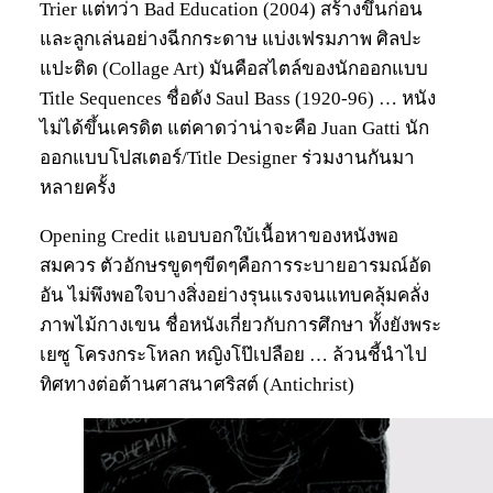
Trier แต่ทว่า Bad Education (2004) สร้างขึ้นก่อน
และลูกเล่นอย่างฉีกกระดาษ แบ่งเฟรมภาพ ศิลปะ
แปะติด (Collage Art) มันคือสไตล์ของนักออกแบบ
Title Sequences ชื่อดัง Saul Bass (1920-96) … หนัง
ไม่ได้ขึ้นเครดิต แต่คาดว่าน่าจะคือ Juan Gatti นัก
ออกแบบโปสเตอร์/Title Designer ร่วมงานกันมา
หลายครั้ง
Opening Credit แอบบอกใบ้เนื้อหาของหนังพอ
สมควร ตัวอักษรขูดๆขีดๆคือการระบายอารมณ์อัด
อัน ไม่พึงพอใจบางสิ่งอย่างรุนแรงจนแทบคลุ้มคลั่ง
ภาพไม้กางเขน ชื่อหนังเกี่ยวกับการศึกษา ทั้งยังพระ
เยซู โครงกระโหลก หญิงโป๊เปลือย … ล้วนชี้นำไป
ทิศทางต่อต้านศาสนาศริสต์ (Antichrist)