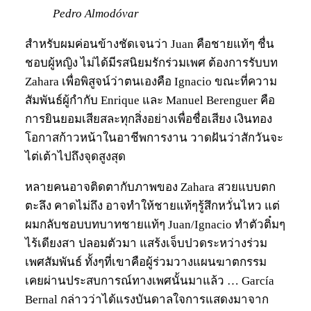
Pedro Almodóvar
สำหรับผมค่อนข้างชัดเจนว่า Juan คือชายแท้ๆ ชื่น
ชอบผู้หญิง ไม่ได้มีรสนิยมรักร่วมเพศ ต้องการรับบท
Zahara เพื่อพิสูจน์ว่าตนเองคือ Ignacio ขณะที่ความ
สัมพันธ์ผู้กำกับ Enrique และ Manuel Berenguer คือ
การยินยอมเสียสละทุกสิ่งอย่างเพื่อชื่อเสียง เงินทอง
โอกาสก้าวหน้าในอาชีพการงาน วาดฝันว่าสักวันจะ
ไต่เต้าไปถึงจุดสูงสุด
หลายคนอาจติดตากับภาพของ Zahara สวยแบบตก
ตะลึง คาดไม่ถึง อาจทำให้ชายแท้ๆรู้สึกหวั่นไหว แต่
ผมกลับชอบบทบาทชายแท้ๆ Juan/Ignacio ทำตัวติ๋มๆ
ไร้เดียงสา ปลอมตัวมา แสร้งเจ็บปวดระหว่างร่วม
เพศสัมพันธ์ ทั้งๆที่เขาคือผู้ร่วมวางแผนฆาตกรรม
เคยผ่านประสบการณ์ทางเพศนั้นมาแล้ว … García
Bernal กล่าวว่าได้แรงบันดาลใจการแสดงมาจาก