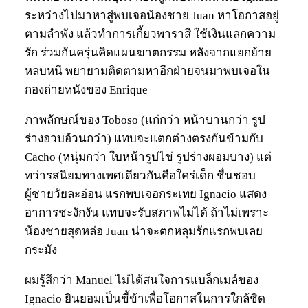
ระหว่างไปมาหาสู่พบเจอน้องชาย Juan หาโอกาสอยู่
ตามลำพัง แล้วทำการเกี้ยวพาราสี ใช้เงินแลกความ
รัก ร่วมกันครุ่นคิดแผนฆาตกรรม หลังจากแยกย้าย
หลบหนี พยายามติดตามหาอีกฝ่ายจนมาพบเจอใน
กองถ่ายหนังของ Enrique
ภาพลักษณ์ของ Toboso (แก่กว่า หน้าบานกว่า รูป
ร่างอวบอ้วนกว่า) แทบจะแตกต่างตรงกันข้ามกับ
Cacho (หนุ่มกว่า ใบหน้ารูปไข่ รูปร่างผอมบาง) แต่
ทว่ารสนิยมทางเพศเดียวกันคือใคร่เด็ก ชื่นชอบ
ผู้ชายวัยละอ่อน แรกพบเจอกระเทย Ignacio แสดง
อาการชะงักงัน แทบจะรับสภาพไม่ได้ ถ้าไม่เพราะ
น้องชายสุดหล่อ Juan น่าจะตกหลุมรักแรกพบเลย
กระมัง
ผมรู้สึกว่า Manuel ไม่ได้สนใจการแบล็กเมล์ของ
Ignacio ยินยอมเป็นขี้ข้าเพื่อโอกาสในการใกล้ชิด