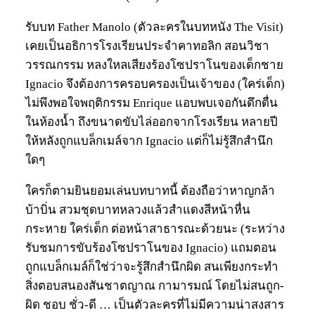
รับบท Father Manolo (ตัวละครในบทหนัง The Visit)
เคยเป็นอธิการโรงเรียนประจำคาทอลิก สอนวิชา
วรรณกรรม หลงใหลเสียงร้องโซปราโนของเด็กชาย
Ignacio จึงต้องการครอบครองเป็นเจ้าของ (ใคร่เด็ก)
ไม่พึงพอใจพฤติกรรม Enrique แอบพบเจอกันดึกดื่น
ในห้องน้ำ ถึงขนาดขับไล่ออกจากโรงเรียน หลายปี
ให้หลังถูกแบล็กเมล์จาก Ignacio แต่ก็ไม่รู้สึกสำนึก
ใดๆ
ใครก็ตามยินยอมเล่นบทบาทนี้ ต้องถือว่าหาญกล้า
บ้าบิ่น สวมชุดบาทหลวงแล้วสำแดงสีหน้าหื่น
กระหาย ใคร่เด็ก ต่อหน้าสาธารณะด้วยนะ (ระหว่าง
รับชมการขับร้องโซปราโนของ Ignacio) แถมตอน
ถูกแบล็กเมล์ก็ใช่ว่าจะรู้สึกสำนึกผิด สนเพียงกระทำ
สิ่งตอบสนองสันชาตญาณ กามารมณ์ โดยไม่สนถูก-
ผิด ชอบ ชั่ว-ดี … เป็นตัวละครที่ไม่มีความน่าสงสาร