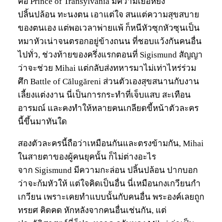
คือ Prince of Transylvania มีความเย่อหยิ่ง
ปลิ้นปล้อน ทะนงตน เอาแต่ใจ สนแต่ความสุขสบาย
ของตนเอง แต่พอเวลาพ่ายแพ้ ก็หนีหัวซุกหัวซุนเป็น
หมาหัวเน่าจนตรอกอยู่ข้างถนน ที่ชอบแว้งกันคนอื่น
ไปทั่ว, ช่วงท้ายของครึ่งแรกตอนที่ Sigismund สัญญา
ว่าจะช่วย Mihai แต่กลับส่งทหารมาไม่เท่าไหร่ร่วม
ศึก Battle of Călugăreni ส่วนตัวเองสุขสนานกับงาน
เลี้ยงแต่งงาน นี่เป็นการกระทำที่เจ็บแสบ สะเทือน
อารมณ์ และคงทำให้หลายคนเกลียดขี้หน้าตัวละคร
นี้ขึ้นมาทันใด
สองตัวละครนี้ถือว่าเหมือนกันและตรงข้ามกัน, Mihai
ในสายตาของผู้คนยุคนั้น ก็ไม่ต่างอะไร
จาก Sigismund มีความกะล่อน ปลิ้นปล้อน ปากบอก
ว่าจะก้มหัวให้ แต่ใจคิดเป็นอื่น นี่เหมือนกงเกวียนกำ
เกวียน เพราะเคยทำแบบนั้นกับคนอื่น พระองค์เลยถูก
ทรยศ คิดคด หักหลังจากคนอื่นเช่นกัน, แต่