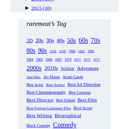
►
2015
(30)
raremeat’s Tag
60s
70s
50s
20s
30s
40s
2D
80s
90s
1963
1958
1960
1962
1928
1965
1970
1964
1966
1967
1971
1973
1975
2000s
2010s
Adventure
Action
Art House
Avant-Garde
Anti-Wars
Best Art Direction
Best Actor
Best Actress
Best Cinematography
Best Costume
Best Director
Best Film
Best Edited
Best Score
Best Foreign Language Film
Best Writing
Biographical
Comedy
Black Comedy