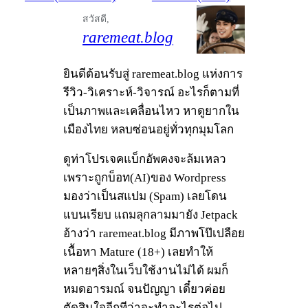
สวัสดี,
raremeat.blog
ยินดีต้อนรับสู่ raremeat.blog แห่งการ
รีวิว-วิเคราะห์-วิจารณ์ อะไรก็ตามที่
เป็นภาพและเคลื่อนไหว หาดูยากใน
เมืองไทย หลบซ่อนอยู่ทั่วทุกมุมโลก
ดูท่าโปรเจคแบ็กอัพคงจะล้มเหลว
เพราะถูกบ็อท(AI)ของ Wordpress
มองว่าเป็นสแปม (Spam) เลยโดน
แบนเรียบ แถมลุกลามมายัง Jetpack
อ้างว่า raremeat.blog มีภาพโป๊เปลือย
เนื้อหา Mature (18+) เลยทำให้
หลายๆสิ่งในเว็บใช้งานไม่ได้ ผมก็
หมดอารมณ์ จนปัญญา เดี๋ยวค่อย
ตัดสินใจอีกทีว่าจะทำอะไรต่อไป