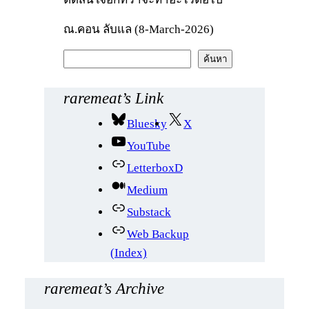
ณ.คอน ลับแล (8-March-2026)
ค้
ค้นหา
น
ห
raremeat’s Link
า
Bluesky
X
YouTube
LetterboxD
Medium
Substack
Web Backup
(Index)
raremeat’s Archive