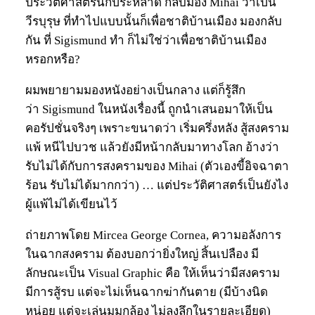
ประวัติศาสตร์นี่ก็ประหลาด กลับมอง Mihai ว่าเป็น
วีรบุรุษ ที่ทำไปแบบนั้นก็เพื่อชาติบ้านเมือง มองกลับ
กัน ที่ Sigismund ทำ ก็ไม่ใช่ว่าเพื่อชาติบ้านเมือง
หรอกหรือ?
ผมพยายามมองหนังอย่างเป็นกลาง แต่ก็รู้สึก
ว่า Sigismund ในหนังเรื่องนี้ ถูกนำเสนอมาให้เป็น
คอรัปชั่นจริงๆ เพราะขนาดว่า เริ่มครึ่งหลัง สู้สงคราม
แพ้ หนีไปบวช แล้วยังมีหน้ากลับมาทางโลก อ้างว่า
รับไม่ได้กับการสงครามของ Mihai (ตัวเองขี้อิจฉาตา
ร้อน รับไม่ได้มากกว่า) … แต่ประวัติศาสตร์เป็นยังไง
ผู้แพ้ไม่ได้เขียนไว้
ถ่ายภาพโดย Mircea George Cornea, ความอลังการ
ในฉากสงคราม ต้องบอกว่ายิ่งใหญ่ สิ้นเปลือง มี
ลักษณะเป็น Visual Graphic คือ ให้เห็นว่ามีสงคราม
มีการสู้รบ แต่จะไม่เห็นฉากฆ่ากันตาย (มีบ้างนิด
หน่อย แต่จะเล่นมุมกล้อง ไม่ลงลึกในรายละเอียด)