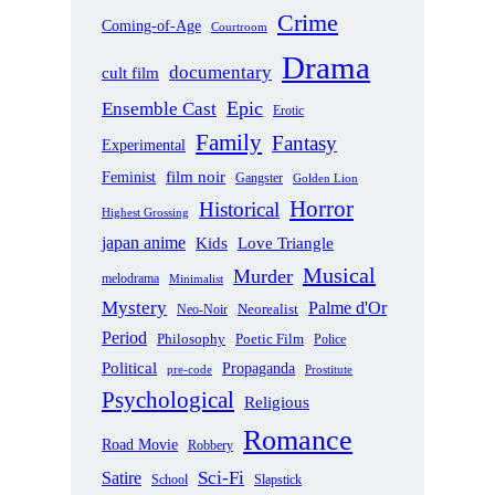
Crime
Coming-of-Age
Courtroom
Drama
documentary
cult film
Epic
Ensemble Cast
Erotic
Family
Fantasy
Experimental
film noir
Feminist
Gangster
Golden Lion
Horror
Historical
Highest Grossing
japan anime
Love Triangle
Kids
Musical
Murder
melodrama
Minimalist
Mystery
Palme d'Or
Neorealist
Neo-Noir
Period
Philosophy
Poetic Film
Police
Political
Propaganda
pre-code
Prostitute
Psychological
Religious
Romance
Road Movie
Robbery
Sci-Fi
Satire
School
Slapstick