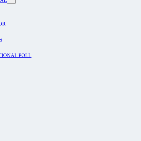
VAL
OR
S
TIONAL POLL