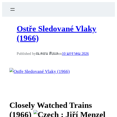
Ostře Sledované Vlaky
(1966)
Published by
ณ.คอน ลับแล
on
10 มกราคม 2026
Closely Watched Trains
(1966)
: Jiří Menzel