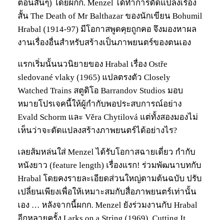
ตอนสั้นๆ) โดยผกก. Menzel ได้ทำการดัดแปลงเรื่อง
สั้น The Death of Mr Balthazar ของนักเขียน Bohumil
Hrabal (1914-97) มีโอกาสพูดคุยถูกคอ จึงมองหาผล
งานเรื่องอื่นสำหรับสร้างเป็นภาพยนตร์ของตนเอง
แรกเริ่มนั้นนวนิยายของ Hrabal เรื่อง Ostře
sledované vlaky (1965) แปลตรงตัว Closely
Watched Trains สตูดิโอ Barrandov Studios มอบ
หมายโปรเจคนี้ให้ผู้กำกับพอประสบการณ์อย่าง
Evald Schorm และ Věra Chytilová แต่ทั้งสองมองไม่
เห็นว่าจะดัดแปลงสร้างภาพยนตร์ได้อย่างไร?
เลยส้มหล่นใส่ Menzel ได้รับโอกาสฉายเดี่ยว กำกับ
หนังยาว (feature length) เรื่องแรก! ร่วมพัฒนาบทกับ
Hrabal โดยคงรายละเอียดส่วนใหญ่ตามต้นฉบับ ปรับ
เปลี่ยนเพียงเพื่อให้เหมาะสมกับสื่อภาพยนตร์เท่านั้น
เอง … หลังจากนี้ผกก. Menzel ยังร่วมงานกับ Hrabal
อีกหลายครั้ง Larks on a String (1969), Cutting It