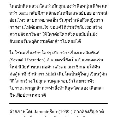
โดยปกติคนสวมใส่แว่นมักถูกมองว่าคือหนุ่มเนิร์ด แต่
ทว่า Somr กลับมีภาพลักษณ์เหมือนเพลย์บอย อารมณ์
อ่อนไหว สายตาหยาดเยิ้ม วันๆพร่ำเพ้อถึงหญิงสาว
การงานไม่ค่อยสนใจ ขอแค่ได้ร่วมรักกับเธอ สร้าง
ความอิจฉาริษยาให้ใครต่อใคร สังคมสมัยนั้นยัง
ยินยอมรับพฤติกรรมดังกล่าวไม่ค่อยได้
ไม่ใช่แค่เรื่องรักๆใคร่ๆ เปิดกว้างเรื่องเพศสัมพันธ์
(Sexual Liberation) ตัวละครนี้ยังเป็นตัวแทนคนรุ่น
ใหม่ นิสัยหัวขบถ ต่อต้านสังคม สมาชิกกลุ่มใต้ดิน
ต่อสู้นาซี ชักนำพา Miloš เติบโตเป็นผู้ใหญ่ เรียนรู้จัก
วิถีโลกกว้าง ไม่ถูกควบคุมครอบงำโดยพวกหัว
โบราณ หาญกล้ากระทำสิ่งท้าพิสูจน์ตนเอง เสียสละ
ชีพเพื่อประเทศชาติ
ถ่ายภาพโดย Jaromír Šofr (1939-) ตากล้องสัญชาติ