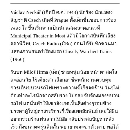
Václav Neckář (เกิดปี ค.ศ. 1943) นักร้อง นักแสดง
สัญชาติ Czech เกิดที่ Prague ตั้งเด็กชื่นชอบการร้อง
เพลง โตขึ้นเริ่มจากเป็นนักแสดงละคอนเวที
Municipal Theater in Most แล้วมีโอกาสบันทึกเสียง
สถานีวิทยุ Czech Radio (ČRo) ก่อนได้รับชักชวนมา
แสดงภาพยนตร์เรื่องแรก Closely Watched Trains
(1966)
รับบท Miloš Hrma (เด็ก)ชายหนุ่มน้อย หน้าตาสดใส
ละอ่อนวัย ไร้เดียงสา เลือกอาชีพพนักงานควบคุม
การเดินขบวนรถไฟเพราะความขี้เกียจคร้าน วันๆไม่
ต้องทำอะไรนักจากสลับราง โบกธง จับจ้องมองขบวน
รถไฟ แต่นั่นทำให้เขาสังเกตเห็นสิ่งต่างๆรอบข้าง
บรรดาผู้ใหญ่ต่างระริกระรี้เรื่องเพศสัมพันธ์ เลยใฝ่ฝัน
อยากร่วมรักแฟนสาว Máša กลับประสบปัญหาหลั่ง
เร็ว ถึงขนาดครุ่นคิดสั้น พยายามจะฆ่าตัวตาย พอได้