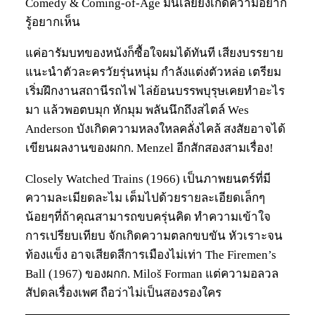
Comedy & Coming-of-Age มันเลยยิ่งเกิดความอยาก
รู้อยากเห็น
แค่อารัมบทของหนังก็ซื้อใจผมได้ทันที เสียงบรรยาย
แนะนำตัวละครวัยรุ่นหนุ่ม กำลังแต่งตัวหล่อ เตรียม
เริ่มฝึกงานสถานีรถไฟ ไล่ย้อนบรรพบุรุษเคยทำอะไร
มา แล้วพอตบมุก หักมุม พลันนึกถึงสไตล์ Wes
Anderson บังเกิดความหลงใหลคลั่งไคล้ สงสัยอาจได้
เขียนผลงานของผกก. Menzel อีกสักสองสามเรื่อง!
Closely Watched Trains (1966) เป็นภาพยนตร์ที่มี
ความละเมียดละไม เต็มไปด้วยรายละเอียดเล็กๆ
น้อยๆที่ถ้าคุณสามารถขบครุ่นคิด ทำความเข้าใจ
การเปรียบเทียบ จักเกิดความตลกขบขัน หัวเราะจน
ท้องแข็ง อาจเสียดสีการเมืองไม่เท่า The Firemen’s
Ball (1967) ของผกก. Miloš Forman แต่ความอลวล
สัปดลเรื่องเพศ ถือว่าไม่เป็นสองรองใคร