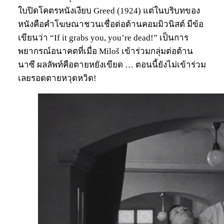
ใบปิดโคตรหนังเงียบ Greed (1924) แต่ในบริบทของ
หนังคือคำโฆษณาชวนเชื่อต่อต้านคอมมิวนิสต์ มีข้อ
เขียนว่า “If it grabs you, you’re dead!” เป็นการ
พยากรณ์อนาคตที่เมื่อ Miloš เข้าร่วมกลุ่มต่อต้าน
นาซี ผลลัพท์คือตายหยังเขียด … ตอนนี้ยังไม่เข้าร่วม
เลยรอดตายหวุดหวิด!