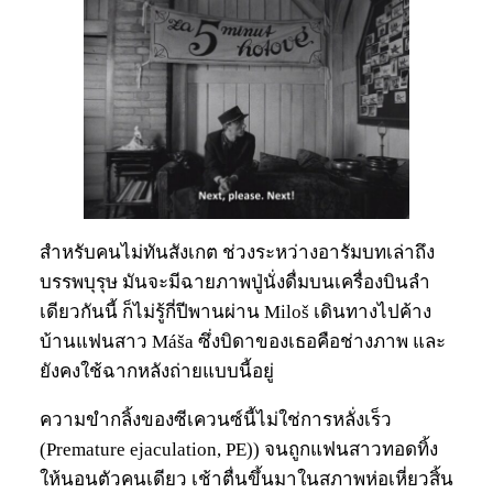
สำหรับคนไม่ทันสังเกต ช่วงระหว่างอารัมบทเล่าถึง
บรรพบุรุษ มันจะมีฉายภาพปู่นั่งดื่มบนเครื่องบินลำ
เดียวกันนี้ ก็ไม่รู้กี่ปีพานผ่าน Miloš เดินทางไปค้าง
บ้านแฟนสาว Máša ซึ่งบิดาของเธอคือช่างภาพ และ
ยังคงใช้ฉากหลังถ่ายแบบนี้อยู่
ความขำกลิ้งของซีเควนซ์นี้ไม่ใช่การหลั่งเร็ว
(Premature ejaculation, PE)) จนถูกแฟนสาวทอดทิ้ง
ให้นอนตัวคนเดียว เช้าตื่นขึ้นมาในสภาพห่อเหี่ยวสิ้น