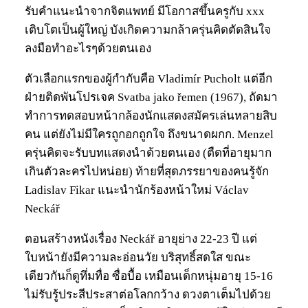
รับคำแนะนำจากจิตแพทย์ มีโอกาสขึ้นครูกับ xxx
เติบโตเป็นผู้ใหญ่ บังเกิดความกล้าครุ่นคิดตัดสินใจ
ลงมือทำอะไรๆด้วยตนเอง
ตัวเลือกแรกของผู้กำกับคือ Vladimír Pucholt แต่อีก
ฝ่ายติดพันโปรเจค Svatba jako řemen (1967), ถัดมา
ทำการทดสอบหน้ากล้องนักแสดงสมัครเล่นหลายสิบ
คน แต่ยังไม่มีใครถูกอกถูกใจ ถึงขนาดผกก. Menzel
ครุ่นคิดจะรับบทแสดงนำด้วยตนเอง (ตืดที่อายุมาก
เกินตัวละครไปหน่อย) ท้ายที่สุดภรรยาของคนรู้จัก
Ladislav Fikar แนะนำนักร้องหน้าใหม่ Václav
Neckář
ตอนสร้างหนังเรื่อง Neckář อายุย่าง 22-23 ปี แต่
ใบหน้ายังมีความละอ่อนวัย บริสุทธิ์สดใส ขณะ
เดียวกันก็ดูทึ่มทื่อ ซื่อบื้อ เหมือนเด็กหนุ่มอายุ 15-16
ไม่รับรู้ประสีประสาต่อโลกกว้าง ดวงตาเต็มไปด้วย