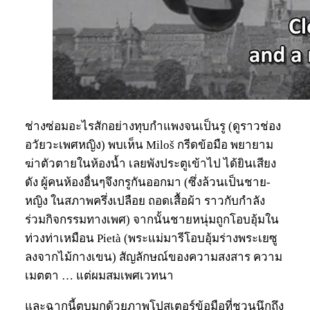
ช่างซ่อมอะไรสักอย่างทุบกำแพงจนเป็นรู (ดูราวช่อง
อวัยวะเพศหญิง) พบเห็น Miloš กรีดข้อมือ พยายาม
ฆ่าตัวตายในห้องน้ำ เลยพังประตูเข้าไป ได้ยินเสียง
ดัง ผู้คนห้องอื่นๆจึงกรูกันออกมา (ซึ่งล้วนเป็นชาย-
หญิง ในสภาพครึ่งเปลือย ถอดเสื้อผ้า ราวกับกำลัง
ร่วมกิจกรรมทางเพศ) จากนั้นชายหนุ่มถูกโอบอุ้มใน
ท่วงท่าเหมือน Pietà (พระแม่มารีโอบอุ้มร่างพระเยซู
ลงจากไม้กางเขน) สัญลักษณ์ของความสงสาร ความ
เมตตา … แต่ผมสมเพศเวทนา
และฉากนี้ตบมุกด้วยภาพโปสเตอร์ข้อมือที่ชวนนึกถึง