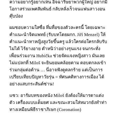
ความอยากรู้อยากเห็น อิจฉาริษยาพวกผู้ใหญ่ อยากมี
โอกาสร่วมเพศสัมพันธ์ กลับหลั่งเร็วจนแฟนสาวงอน
ตุ๊บป่อง
ผมชอบความใสซื่อ ทึ่มทื่อของตัวละครนี้ โดยเฉพาะ
คำแนะนำจิตแพทย์ (รับบทโดยผกก. Jiří Menzel) ให้
คำแนะนำหาหญิงสูงวัยขึ้นครู แล้วใครต่อใครกลับรับ
ไม่ได้ ไร้ยางอาย ตำหนิว่าอย่างรุนแรง จนกระทั่ง
เพื่อนร่วมงาน Hubička ช่วยจัดแจงหญิงสาว มันเลย
ไม่แปลกที่ Miloš จะยินยอมคล้อยตาม ตอบตกลงเข้า
ร่วมกลุ่มต่อต้าน … นี่อาจฟังดูตลกร้าย แต่เป็นการ
เปรียบเทียบปัญหาวัยรุ่น = ทัศนคติทางการเมือง ได้
อย่างแสบกระสันต์ซ่าน!
แซว: อารัมบทของหนัง Miloš ยังต้องให้มารดาแต่ง
ตัว เครื่องแบบเต็มยศ และขณะสวมใส่หมวกยังทำท่า
ทางเหมือนพิธีราชาภิเษก (Coronation)