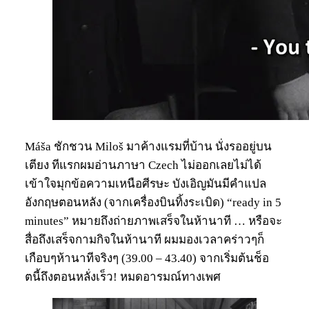
Máša ชักชวน Miloš มาค้างแรมที่บ้าน นั่งรออยู่บน
เตียง ทีแรกผมอ่านภาษา Czech ไม่ออกเลยไม่ได้
เข้าใจมุกข้อความเหนือศีรษะ บังเอิญมันมีคำแปล
อังกฤษตอนหลัง (จากเครื่องบินทิ้งระเบิด) “ready in 5
minutes” หมายถึงถ่ายภาพเสร็จในห้านาที … หรือจะ
สื่อถึงเสร็จกามกิจในห้านาที ผมมองเวลาคร่าวๆก็
เกือบๆห้านาทีจริงๆ (39.00 – 43.40) จากเริ่มต้นช็อ
ตนี้ถึงตอนหลั่งเร็ว! หมดอารมณ์ทางเพศ