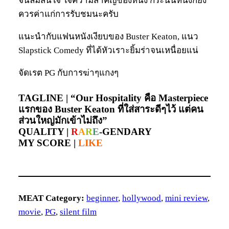
จนลืมสนใจ ใจความสำคัญของหนัง กระนั้นหนังก็ยัง
ควรค่าแก่การรับชมนะครับ
แนะนำกับแฟนหนังเงียบของ Buster Keaton, แนว
Slapstick Comedy ที่ได้หัวเราะยิ้มร่าจนเหนื่อยแน่
จัดเรต PG กับการฆ่าๆแกงๆ
TAGLINE |
“Our Hospitality คือ Masterpiece
แรกของ Buster Keaton ที่ใส่สาระดีๆไว้ แต่คน
ส่วนใหญ่มักเข้าไม่ถึง”
QUALITY |
R
A
R
E
-GENDARY
MY SCORE |
LIKE
MEAT Category:
beginner
, 
hollywood
, 
mini review
, 
movie
, 
PG
, 
silent film