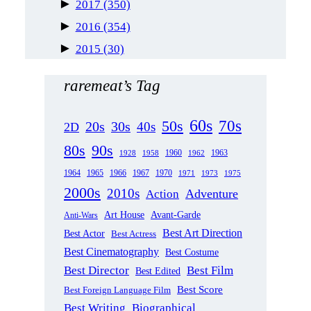
►
2017
(350)
►
2016
(354)
►
2015
(30)
raremeat’s Tag
60s
70s
50s
20s
30s
40s
2D
80s
90s
1963
1958
1960
1962
1928
1965
1970
1964
1966
1967
1971
1973
1975
2000s
2010s
Adventure
Action
Art House
Avant-Garde
Anti-Wars
Best Art Direction
Best Actor
Best Actress
Best Cinematography
Best Costume
Best Director
Best Film
Best Edited
Best Score
Best Foreign Language Film
Best Writing
Biographical