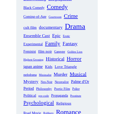
Comedy
Black Comedy
Crime
Coming-of-Age
Courtroom
Drama
documentary
cult film
Epic
Ensemble Cast
Erotic
Family
Fantasy
Experimental
film noir
Feminist
Gangster
Golden Lion
Horror
Historical
Highest Grossing
japan anime
Love Triangle
Kids
Musical
Murder
melodrama
Minimalist
Mystery
Palme d'Or
Neorealist
Neo-Noir
Period
Philosophy
Poetic Film
Police
Political
Propaganda
pre-code
Prostitute
Psychological
Religious
Romance
Road Movie
Robbery