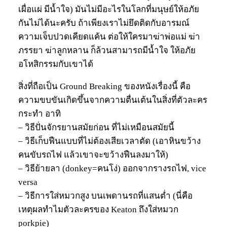
เผื่อแผ่ มีน้ำใจ) มันไม่มีอะไรในโลกที่มนุษย์ให้อภัย
กันไม่ได้นะครับ ถ้าเพียงเราไม่ยึดติดกับอารมณ์
ความเจ็บปวดเคียดแค้น ต่อให้ใครมาฆ่าพ่อแม่ ฆ่า
ภรรยา ฆ่าลูกหลาน ก็ล้วนสามารถมีน้ำใจ ให้อภัย
อโหสิกรรมกับเขาได้
สิ่งที่ถือเป็น Ground Breaking ของหนังเรื่องนี้ คือ
ความขบขันเกิดขึ้นจากความตื่นเต้นในสิ่งที่ตัวละคร
กระทำ อาทิ
– วิธีปั่นจักรยานสมัยก่อน ที่ไม่เหมือนสมัยนี้
– วิธีเก็บฟืนแบบที่ไม่ต้องเสียเวลาตัด (เอาหินขว้าง
คนขับรถไฟ แล้วเขาจะขว้างฟืนลงมาให้)
– วิธีย้ายลา (donkey=คนโง่) ออกจากรางรถไฟ, vice
versa
– วิธีการใส่หมวกสูง บนเพดานรถที่แสนต่ำ (นี่คือ
เหตุผลทำไมตัวละครของ Keaton ถึงใส่หมวก
porkpie)