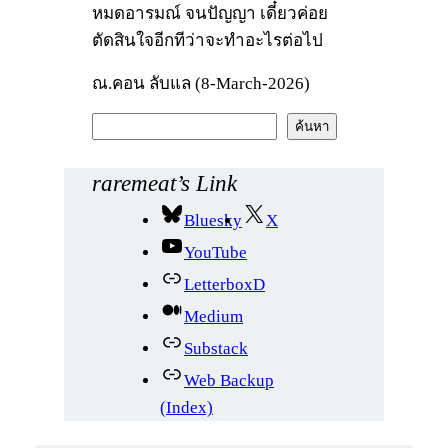
หมดอารมณ์ จนปัญญา เดี๋ยวค่อย
ตัดสินใจอีกทีว่าจะทำอะไรต่อไป
ณ.คอน ลับแล (8-March-2026)
ค้
ค้นหา
น
ห
raremeat’s Link
า
Bluesky
X
YouTube
LetterboxD
Medium
Substack
Web Backup
(Index)