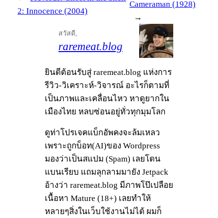
Cameraman (1928)
2: Innocence (2004)
→
สวัสดี,
raremeat.blog
ยินดีต้อนรับสู่ raremeat.blog แห่งการ
รีวิว-วิเคราะห์-วิจารณ์ อะไรก็ตามที่
เป็นภาพและเคลื่อนไหว หาดูยากใน
เมืองไทย หลบซ่อนอยู่ทั่วทุกมุมโลก
ดูท่าโปรเจคแบ็กอัพคงจะล้มเหลว
เพราะถูกบ็อท(AI)ของ Wordpress
มองว่าเป็นสแปม (Spam) เลยโดน
แบนเรียบ แถมลุกลามมายัง Jetpack
อ้างว่า raremeat.blog มีภาพโป๊เปลือย
เนื้อหา Mature (18+) เลยทำให้
หลายๆสิ่งในเว็บใช้งานไม่ได้ ผมก็