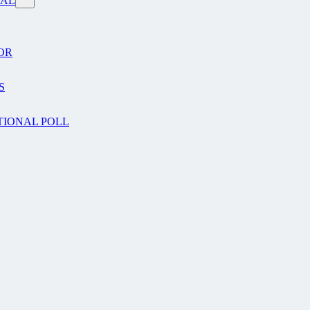
VAL
OR
S
TIONAL POLL