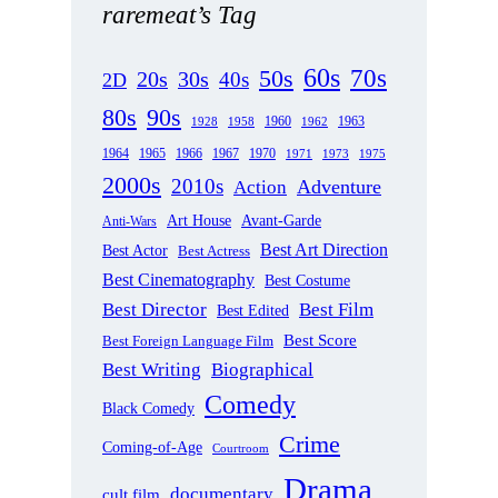
raremeat’s Tag
60s
70s
50s
20s
30s
40s
2D
80s
90s
1963
1958
1960
1962
1928
1965
1970
1964
1966
1967
1971
1973
1975
2000s
2010s
Adventure
Action
Art House
Avant-Garde
Anti-Wars
Best Art Direction
Best Actor
Best Actress
Best Cinematography
Best Costume
Best Director
Best Film
Best Edited
Best Score
Best Foreign Language Film
Best Writing
Biographical
Comedy
Black Comedy
Crime
Coming-of-Age
Courtroom
Drama
documentary
cult film