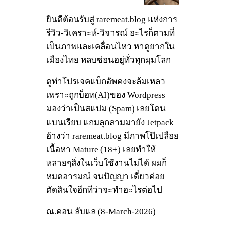
ยินดีต้อนรับสู่ raremeat.blog แห่งการ
รีวิว-วิเคราะห์-วิจารณ์ อะไรก็ตามที่
เป็นภาพและเคลื่อนไหว หาดูยากใน
เมืองไทย หลบซ่อนอยู่ทั่วทุกมุมโลก
ดูท่าโปรเจคแบ็กอัพคงจะล้มเหลว
เพราะถูกบ็อท(AI)ของ Wordpress
มองว่าเป็นสแปม (Spam) เลยโดน
แบนเรียบ แถมลุกลามมายัง Jetpack
อ้างว่า raremeat.blog มีภาพโป๊เปลือย
เนื้อหา Mature (18+) เลยทำให้
หลายๆสิ่งในเว็บใช้งานไม่ได้ ผมก็
หมดอารมณ์ จนปัญญา เดี๋ยวค่อย
ตัดสินใจอีกทีว่าจะทำอะไรต่อไป
ณ.คอน ลับแล (8-March-2026)