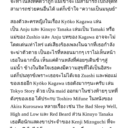
จะทำในสิ่งที่คิดว่าถูก แม้เขาจะไม่สามารถไปถึงจุดที่
สามารถช่วยคนอื่นได้ แต่ก็เข้าใจ “ความเป็นมนุษย์”
สองตัวละครหญิงในเรื่อง Kyōko Kagawa เล่น
เป็น Anju และ Kinuyo Tanaka เล่นเป็น Tamaki หรือ
แม่ของ Zushio และ Anju บทของ Kagawa อาจจะไม่
โดดเด่นเท่าไหร่ แต่เสียงร้องเพลงในฉากที่เธอกำลัง
จะฆ่าตัวตาย เป็นอะไรที่หลอนมากๆ เราไม่เห็นหน้า
เธอในฉากนั้น เห็นแค่ด้านหลังที่ค่อยๆเดินช้าๆสู่
แม่น้ำ ข้างในจิตใจเธอคงมีความสุขที่ได้เป็นอิสระ
แต่ก็ปนทุกข์เพราะเธอจะไม่ได้เจอ Zuashi และพ่อแม่
ของเธออีก
Kyōko Kagawa เธอดังมากๆนะครับ เล่น
Tokyo Story ด้วย เป็น maid ออกมาในช่วงท้ายๆ บทที่
ดังๆของเธอ ได้ประกบ Toshiro Mifune ในหนังของ
Akira Kurosawa หลายเรื่อง เ
ช่น
The Bad Sleep Well,
High and Low และ Red Beard ส่วน Kinuyo Tanaka
เธอคือนักแสดงขาประจำของ Kenji Mizoguchi ที่จะ