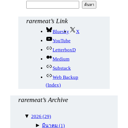
ค้
ค้นหา
น
ห
raremeat’s Link
า
Bluesky
X
YouTube
LetterboxD
Medium
Substack
Web Backup
(Index)
raremeat’s Archive
▼
2026
(29)
►
มีนาคม
(1)