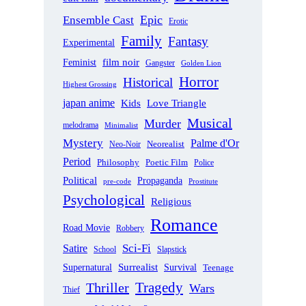
Epic
Ensemble Cast
Erotic
Family
Fantasy
Experimental
film noir
Feminist
Gangster
Golden Lion
Horror
Historical
Highest Grossing
japan anime
Love Triangle
Kids
Musical
Murder
melodrama
Minimalist
Mystery
Palme d'Or
Neorealist
Neo-Noir
Period
Philosophy
Poetic Film
Police
Political
Propaganda
pre-code
Prostitute
Psychological
Religious
Romance
Road Movie
Robbery
Sci-Fi
Satire
School
Slapstick
Supernatural
Surrealist
Survival
Teenage
Tragedy
Thriller
Wars
Thief