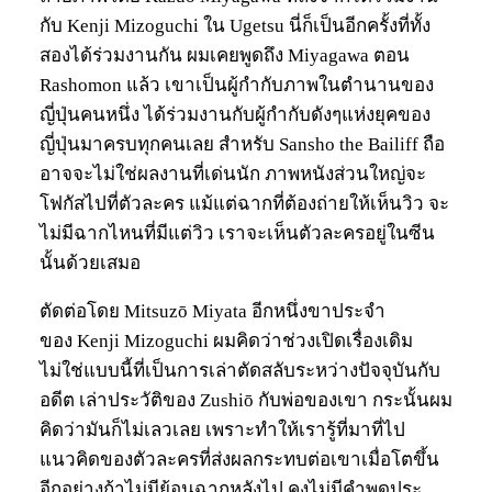
กับ Kenji Mizoguchi ใน Ugetsu นี่ก็เป็นอีกครั้งที่ทั้ง
สองได้ร่วมงานกัน ผมเคยพูดถึง Miyagawa ตอน
Rashomon แล้ว เขาเป็นผู้กำกับภาพในตำนานของ
ญี่ปุ่นคนหนึ่ง ได้ร่วมงานกับผู้กำกับดังๆแห่งยุคของ
ญี่ปุ่นมาครบทุกคนเลย สำหรับ Sansho the Bailiff ถือ
อาจจะไม่ใช่ผลงานที่เด่นนัก ภาพหนังส่วนใหญ่จะ
โฟกัสไปที่ตัวละคร แม้แต่ฉากที่ต้องถ่ายให้เห็นวิว จะ
ไม่มีฉากไหนที่มีแต่วิว เราจะเห็นตัวละครอยู่ในซีน
นั้นด้วยเสมอ
ตัดต่อโดย Mitsuzō Miyata อีกหนึ่งขาประจำ
ของ Kenji Mizoguchi ผมคิดว่าช่วงเปิดเรื่องเดิม
ไม่ใช่แบบนี้ที่เป็นการเล่าตัดสลับระหว่างปัจจุบันกับ
อดีต เล่าประวัติของ Zushiō กับพ่อของเขา กระนั้นผม
คิดว่ามันก็ไม่เลวเลย เพราะทำให้เรารู้ที่มาที่ไป
แนวคิดของตัวละครที่ส่งผลกระทบต่อเขาเมื่อโตขึ้น
อีกอย่างถ้าไม่มีย้อนฉากหลังไป คงไม่มีคำพูดประ