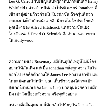
Leo G. Carroll รับเชิญในบทผู้กำกับภาพยนตร์ Henry
Whitfield กล่าวตำหนิต่อว่าโปรดิวเซอร์ Jonathan ที่
เข้ามายุ่งย่ามก้าวก่ายในโปรดักชั่น ถ้าครุ่นคิดว่า
ตนเองเก่งก็กำกับหนังเลยสิ! นี่อาจไม่ใช่ประโยคคำ
พูดเป๊ะๆของ Alfred Hitchcock แต่ความขัดแย้ง
โปรดิวเซอร์ David O. Selznick คือตำนานเล่าขาน
ใน Hollywood
ความตายของ Rosemary แม้เป็นอุบัติเหตุที่ไม่มีใคร
อยากให้มันเกิด แต่เมื่อ Jonathan พลั้งพูดความในใจ
ออกไป เธอคือตัวถ่วงให้ James Lee ทำงานล่าช้า เลย
โดยหมัดตอกใส่หน้า ขณะเก็บข้าวของใส่กระเป๋า
สังเกตใบหน้า(ของ James Lee) ปกคลุมด้วยความมืด
มิด เข้าใจเบื้องหลังความจริงทุกสิ่งอย่าง
แซว: เมื่อสิ้นสุดฉากนี้ตัดกลับไปปัจจุบัน James Lee