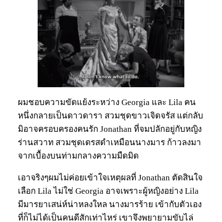
ผมชอบความขัดแย้งระหว่าง Georgia และ Lila คน
หนึ่งกลายเป็นดาวดารา สวมชุดขาวเจิดจรัส แต่กลับ
มิอาจครอบครองคนรัก Jonathan ที่จมปลักอยู่กับหญิง
ร่านสวาท สวมชุดเดรสดำเหมือนนางมาร ก้าวลงมา
จากเบื้องบนท่ามกลางความมืดมิด
เอาจริงๆผมไม่ค่อยเข้าใจเหตุผลที่ Jonathan ตัดสินใจ
เลือก Lila ไม่ใช่ Georgia อาจเพราะผู้หญิงอย่าง Lila
มีมารยาเสน่ห์น่าหลงใหล นางมารร้าย เข้ากับตัวเอง
ที่ก็ไม่ได้เป็นคนดีสักเท่าไหร่ เขาจึงพยายามขับไล่