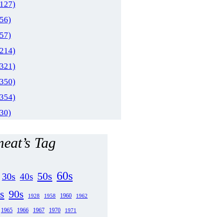
(127)
(56)
(57)
(214)
(321)
(350)
(354)
(30)
eat’s Tag
60s
50s
30s
40s
s
90s
1958
1960
1962
1928
1965
1970
1966
1967
1971