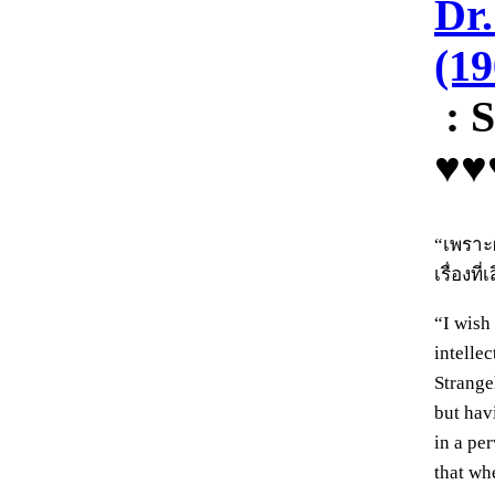
Dr.
(19
: 
♥♥
“เพราะผ
เรื่องที
“I wish
intellec
Strange
but hav
in a pe
that wh