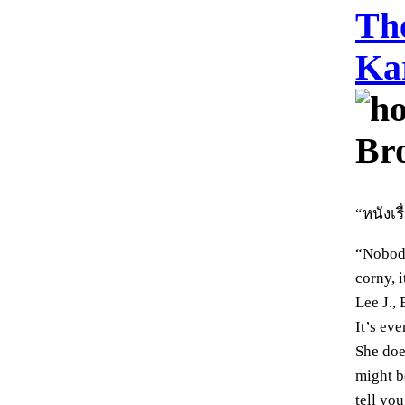
Th
Ka
Br
“หนังเร
“Nobody
corny, i
Lee J., 
It’s ev
She doe
might b
tell yo