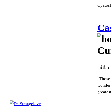
Opatos
Ca
Cu
“นี่คือ
“Those 
wonderf
greatest