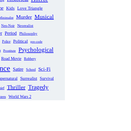
me
Love Triangle
Kids
Musical
Murder
Minimalist
Neorealist
Neo-Noir
Period
r
Philosophy
Political
Police
pre-code
Psychological
a
Prostitute
Road Movie
Robbery
nce
Sci-Fi
Satire
School
pernatural
Surrealist
Survival
Tragedy
Thriller
ief
World Wars 2
tern