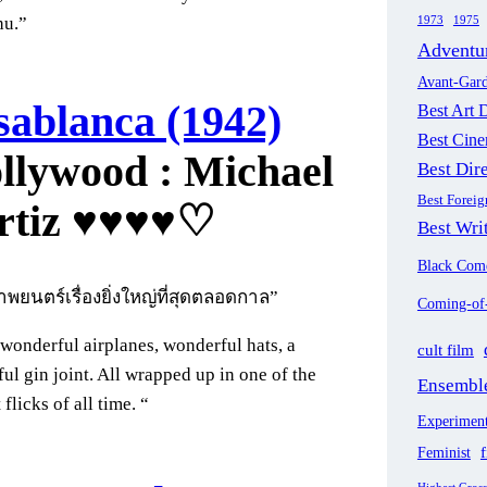
1973
1975
hu.”
Adventu
Avant-Gar
sablanca (1942)
Best Art D
Best Cin
: Michael
Best Dir
Best Forei
rtiz ♥♥♥♥♡
Best Wri
Black Com
ภาพยนตร์เรื่องยิ่งใหญ่ที่สุดตลอดกาล”
Coming-of
wonderful airplanes, wonderful hats, a
cult film
ul gin joint. All wrapped up in one of the
Ensemble
 flicks of all time. “
Experiment
f
Feminist
Highest Gros