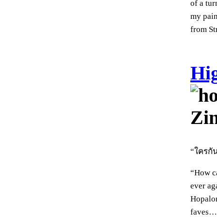
of a tu
my pain
from St
Hi
Zi
“ใครกั
“How ca
ever ag
Hopalon
faves… 