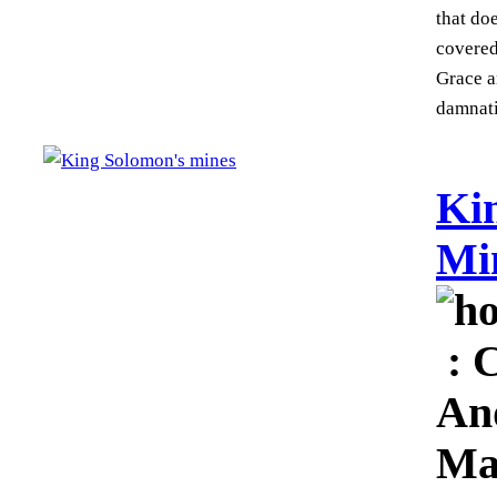
that do
covered
Grace a
damnati
Ki
Mi
: 
An
Ma