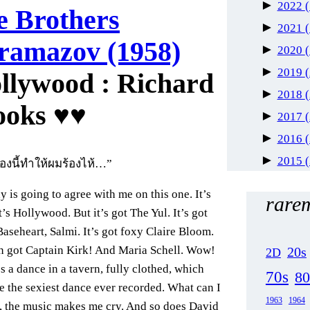
►
2022
e Brothers
►
2021
ramazov (1958)
►
2020
►
2019
: Richard
►
2018
ooks ♥♥
►
2017
►
2016
►
2015
ื่องนี้ทำให้ผมร้องไห้…”
 is going to agree with me on this one. It’s
rarem
t’s Hollywood. But it’s got The Yul. It’s got
Baseheart, Salmi. It’s got foxy Claire Bloom.
en got Captain Kirk! And Maria Schell. Wow!
20s
2D
s a dance in a tavern, fully clothed, which
70s
80
e the sexiest dance ever recorded. What can I
1963
1964
u, the music makes me cry. And so does David