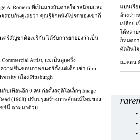
แบนเรีย
rge A. Romero ที่เป็นแรงบันดาลใจ รสนิยมและ
อ้างว่า 
จสอบกันดูเลยว่า คุณรู้จักหนังโปรดของเขากี่
เปลือย เ
ให้หลายๆ
ตร์สัญชาติอเมริกัน ได้รับการยกย่องว่าเป็น
ก็หมดอา
ตัดสินใจ
ommercial Artist, แม่เป็นลูกครึ่ง
ณ.คอน ล
มีความชื่นชอบภาพยนตร์ตั้งแต่เด็ก เช่า film
ค้
versity เมือง Pittsburgh
น
บเพื่อนอีก 9 คน ก่อตั้งสตูดิโอเล็กๆ Image
ห
rarem
g Dead (1968) ปรับปรุงสร้างภาพลักษณ์ใหม่ของ
า
ร์นี้ ตามมาด้วย