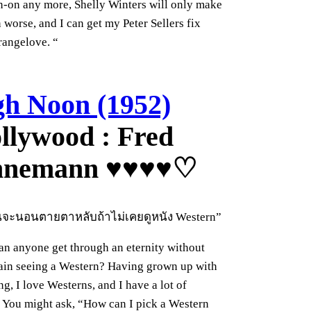
rn-on any more, Shelly Winters will only make
 worse, and I can get my Peter Sellers fix
rangelove. “
gh Noon (1952)
: Fred
nnemann ♥♥♥♥♡
นจะนอนตายตาหลับถ้าไม่เคยดูหนัง Western”
n anyone get through an eternity without
ain seeing a Western? Having grown up with
g, I love Westerns, and I have a lot of
You might ask, “How can I pick a Western