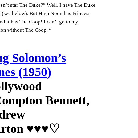
esn’t star The Duke?” Well, I have The Duke
 (see below). But High Noon has Princess
nd it has The Coop! I can’t go to my
on without The Coop. “
ng Solomon’s
nes (1950)
Compton Bennett,
drew
rton ♥♥♥♡