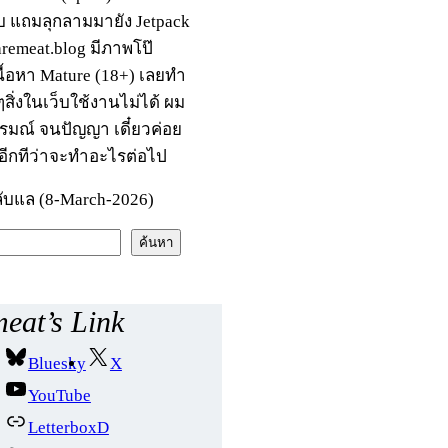
บ แถมลุกลามมายัง Jetpack
raremeat.blog มีภาพโป๊
นื้อหา Mature (18+) เลยทำ
สิ่งในเว็บใช้งานไม่ได้ ผม
รมณ์ จนปัญญา เดี๋ยวค่อย
อีกทีว่าจะทำอะไรต่อไป
ับแล (8-March-2026)
ค้นหา
eat’s Link
Bluesky
X
YouTube
LetterboxD