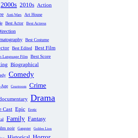
2000s
2010s
Action
re
Art House
Anti-Wars
de
Best Actor
Best Actress
irection
ematography
Best Costume
ector
Best Film
Best Edited
Best Score
gn Language Film
ting
Biographical
Comedy
edy
Crime
-Age
Courtroom
Drama
documentary
Epic
 Cast
Erotic
Family
Fantasy
al
ilm noir
Gangster
Golden Lion
Horror
Historical
sing