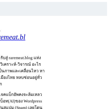
,
remeat.bl
รับสู่ raremeat.blog แห่ง
-วิเคราะห์-วิจารณ์ อะไร
เป็นภาพและเคลื่อนไหว หา
มืองไทย หลบซ่อนอยู่ทั่ว
ก
รเจคแบ็กอัพคงจะล้มเหลว
กบ็อท(AI)ของ Wordpress
ป็นสแปม (Spam) เลยโดน