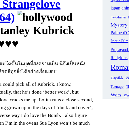
 Strangelove
japan ani
64)
melodrama
Mystery
Stanley Kubrick
Palme d'O
♥♥♥
Poetic Film
Propagand
Religious
มโตขึ้นในยุคที่สงครามเย็น นี่จึงเป็นหนัง
Roma
่เสียดสีทุกสิ่งได้อย่างเจ็บแสบ”
Su
Slapstick
 I could pick all of Kubrick. I know,
Teenage
Th
tually, that he’s done ‘better work’, but
Wars
Wes
love cracks me up. Lolita runs a close second,
ing grown up in the days of ‘duck and cover’,
rverse way I do love the Bomb. I also figure
en I’m in the ovens Sue Lyon won’t be much