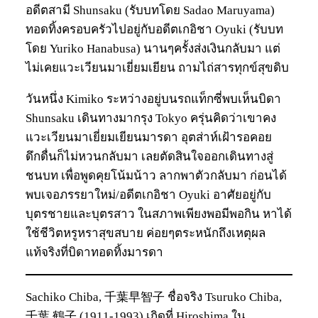
อดีตสามี Shunsaku (รับบทโดย Sadao Maruyama)
ทอดทิ้งครอบครัวไปอยู่กับอดีตเกอิชา Oyuki (รับบท
โดย Yuriko Hanabusa) นานๆครั้งส่งเงินกลับมา แต่
ไม่เคยแวะเวียนมาเยี่ยมเยียน ถามไถ่สารทุกข์สุขดิบ
วันหนึ่ง Kimiko ระหว่างอยู่บนรถแท็กซี่พบเห็นบิดา
Shunsaku เดินทางมากรุง Tokyo ครุ่นคิดว่าเขาคง
แวะเวียนมาเยี่ยมเยียนมารดา อุตส่าห์เฝ้ารอคอย
ดึกดื่นก็ไม่หวนกลับมา เลยตัดสินใจออกเดินทางสู่
ชนบท เพื่อพูดคุยโน้มน้าว ลากพาตัวกลับมา ก่อนได้
พบเจอภรรยาใหม่/อดีตเกอิชา Oyuki อาศัยอยู่กับ
บุตรชายและบุตรสาว ในสภาพเพียงพอมีพอกิน หาได้
ใช้ชีวิตหรูหราสุขสบาย ค่อยๆตระหนักถึงเหตุผล
แท้จริงที่บิดาทอดทิ้งมารดา
Sachiko Chiba, 千葉早智子 ชื่อจริง Tsuruko Chiba,
千葉 鶴子 (1911-1993) เกิดที่ Hiroshima ใน