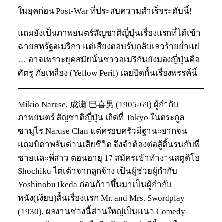
ในยุคก่อน Post-War ที่ประสบความสำเร็จระดับนี้!
แถมยังเป็นภาพยนตร์สัญชาติญี่ปุ่นเรื่องแรกที่ได้เข้า
ฉายสหรัฐอเมริกา แต่เสียงตอบรับกลับเลวร้ายย่ำแย่
… อาจเพราะยุคสมัยนั้นชาวอเมริกันยังมองญี่ปุ่นคือ
ศัตรู ภัยเหลือง (Yellow Peril) เลยปิดกั้นเรื่องพรรค์นี้
Mikio Naruse, 成瀬 巳喜男 (1905-69) ผู้กำกับ
ภาพยนตร์ สัญชาติญี่ปุ่น เกิดที่ Tokyo ในตระกูล
ซามูไร Naruse Clan แต่ครอบครัวมีฐานะยากจน
แถมบิดาพลันด่วนเสียชีวิต จึงจำต้องต่อสู้ดิ้นรนกับพี่
ชายและพี่สาว ตอนอายุ 17 สมัครเข้าทำงานสตูดิโอ
Shōchiku ไต่เต้าจากลูกจ้าง เป็นผู้ช่วยผู้กำกับ
Yoshinobu Ikeda ก่อนก้าวขึ้นมาเป็นผู้กำกับ
หนัง(เงียบ)สั้นเรื่องแรก Mr. and Mrs. Swordplay
(1930), ผลงานช่วงนี้ส่วนใหญ่เป็นแนว Comedy