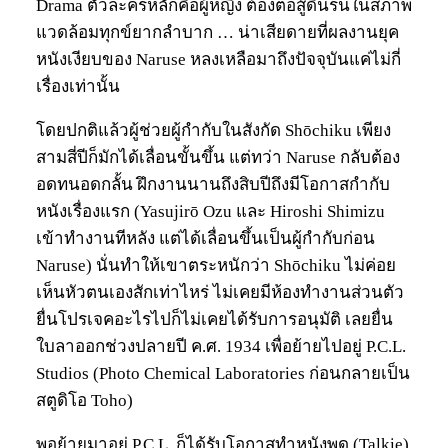
Drama ตัวละครหลักคือผู้หญิง ต้องต่อสู้ดิ้นรนในสภาพ
แวดล้อมทุกข์ยากลำบาก … น่าเสียดายที่ผลงานยุค
หนังเงียบของ Naruse หลงเหลือมาถึงปัจจุบันแค่ไม่กี่
เรื่องเท่านั้น
โดยปกติแล้วผู้ช่วยผู้กำกับในสังกัด Shōchiku เพียง
สามสี่ปีก็มักได้เลื่อนขั้นขึ้น แต่ทว่า Naruse กลับต้อง
อดทนอดกลั้น ฝึกงานนานถึงสิบปีถึงมีโอกาสกำกับ
หนังเรื่องแรก (Yasujirō Ozu และ Hiroshi Shimizu
เข้าทำงานทีหลัง แต่ได้เลื่อนขึ้นเป็นผู้กำกับก่อน
Naruse) นั่นทำให้เขาตระหนักว่า Shōchiku ไม่ค่อย
เห็นหัวตนเองสักเท่าไหร่ ไม่เคยมีห้องทำงานส่วนตัว
ยื่นโปรเจคอะไรไปก็ไม่เคยได้รับการอนุมัติ เลยยื่น
ใบลาออกช่วงปลายปี ค.ศ. 1934 เพื่อย้ายไปอยู่ P.C.L.
Studios (Photo Chemical Laboratories ก่อนกลายเป็น
สตูดิโอ Toho)
พอย้ายมาอยู่ P.C.L. ก็ได้รับโอกาสทำหนังพูด (Talkie)