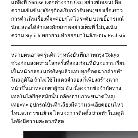
แต่สิ่งที่ Naruse แตกต่างจาก Ozu อย่างชัดเจน! คือ
ความเข้มข้น(จริงๆต้องเรียกว่ารันทน)ของเรื่องราว
การดำเนินเรื่องที่จะค่อยๆไต่ไล่ระดับ บดขยี้อารมณ์
นักแสดงได้สำแดงศักยภาพอย่างเต็มที่ ไม่มุ่งเน้น
ความ Stylish พยายามทำออกมาในลักษณะ Realistic
หลายคนอาจครุ่นคิดว่าหนังบันทึกภาพกรุง Tokyo
ช่วงก่อนสงครามโลกครั้งที่สอง ก่อนที่มันจะราบเรียบ
เป็นหน้ากลอง แต่จริงๆแล้วแทบทุกช็อตฉากถ่ายทำ
ในสตูดิโอ ถ้าไม่ใช้โมเดลจำลอง ก็เพียงสร้างฉาก
หน้าขึ้นมาหลอกตาผู้ชม อันเนื่องจากข้อจำกัดทาง
เทคโนโลยียุคสมัยนั้น กล้องถ่ายภาพขนาดใหญ่
เทอะทะ อุปกรณ์บันทึกเสียงมีความละเอียดอ่อนไหว
ไหนจะการขนย้าย ไหนจะการติดตั้ง ถ่ายทำในสตูดิ
โอจึงมีความสะดวกที่สุด!