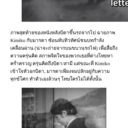
ภาพสุดท้ายของหนังหลังบิดาขึ้นรถจากไป ฉายภาพ
Kimiko กับมารดา ซ้อนทับทิวทัศน์ชนบทกำลัง
เคลื่อนผ่าน (น่าจะถ่ายจากบนขบวนรถไฟ) เพื่อสื่อถึง
ความครุ่นคิด สภาพจิตใจของพวกเธอที่ต่างโหยหา
คร่ำครวญ ครุ่นคิดถึงบิดา/สามี แต่ขณะที่ Kimiko
เข้าใจหัวอกบิดา, มารดาเพียงจมปลักอยู่กับความ
ทุกข์โศก ทำตัวเองล้วนๆ โทษใครไม่ได้ทั้งนั้น