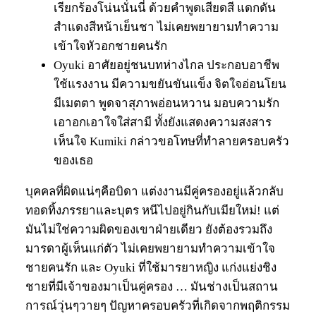
เรียกร้องโน่นนั่นนี่ ด้วยคำพูดเสียดสี แดกดัน
สำแดงสีหน้าเย็นชา ไม่เคยพยายามทำความ
เข้าใจหัวอกชายคนรัก
Oyuki อาศัยอยู่ชนบทห่างไกล ประกอบอาชีพ
ใช้แรงงาน มีความขยันขันแข็ง จิตใจอ่อนโยน
มีเมตตา พูดจาสุภาพอ่อนหวาน มอบความรัก
เอาอกเอาใจใส่สามี ทั้งยังแสดงความสงสาร
เห็นใจ Kumiki กล่าวขอโทษที่ทำลายครอบครัว
ของเธอ
บุคคลที่ผิดแน่ๆคือบิดา แต่งงานมีคู่ครองอยู่แล้วกลับ
ทอดทิ้งภรรยาและบุตร หนีไปอยู่กินกับเมียใหม่! แต่
มันไม่ใช่ความผิดของเขาฝ่ายเดียว ยังต้องรวมถึง
มารดาผู้เห็นแก่ตัว ไม่เคยพยายามทำความเข้าใจ
ชายคนรัก และ Oyuki ที่ใช้มารยาหญิง แก่งแย่งชิง
ชายที่มีเจ้าของมาเป็นคู่ครอง … มันช่างเป็นสถาน
การณ์วุ่นๆวายๆ ปัญหาครอบครัวที่เกิดจากพฤติกรรม