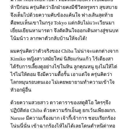
ห้าปีก่อน ครุ่นคิดว่าอีกฝ่ายคงมีชีวิตหรูหรา สุขสบาย
จึงเต็มไปด้วยความคับข้องแค้นใจ ฟางเส้นสุดท้าย
คือพบเห็นเขาในกรุง Tokyo แต่กลับไม่แวะเวียนมา
เยี่ยมเยียนหามารดา จึงตัดสินใจออกเดินทางสู่ชนบท
โน้มน้าว ลากพาตัวกลับบ้านให้จงได้!
ผมครุ่นคิดว่าตัวจริงของ Chiba ไม่น่าจะแตกต่างจาก
Kimiko หญิงสาวสมัยใหม่ นิสัยแก่นแก้ว ไร้เดียงสา
ได้รับการเลี้ยงดูอย่างไข่ในหิน ลูกคุณหนู ยุงไม่ให้ไต่
ไร่ไม่ให้ตอม จึงมีความดื้อรั้น เอาแต่ใจ ครุ่นคิดว่า
โลกหมุนรอบตนเอง ไม่เคยพยายามทำความเข้าใจ
หัวอกผู้อื่น
ด้วยความสวยสาว ดาวดาราของสตูดิโอ ใครๆจึง
ปฏิบัติต่อ Chiba ด้วยความรักเอ็นดู ยกเว้นเพียงผกก.
Naruse มีความเรื่องมาก เจ้ากี้เจ้าการ ชอบเรียกร้อง
โน่นนี่นั่น เข้าฉากร้องไห้ไม่ได้เลยโดนตำหนิด่าทอ