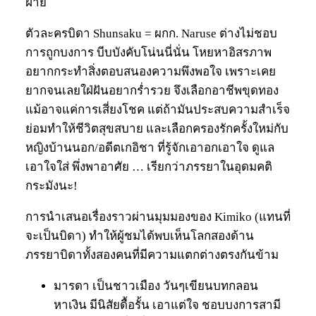
ฝ่าย
ตัวละครบิดา Shunsaku = ผกก. Naruse ต่างไม่ชอบ
การถูกบงการ บีบบังคับโน่นนี่นั่น โหยหาอิสรภาพ
อยากกระทำสิ่งตอบสนองความพึงพอใจ เพราะเคย
ยากจนเลยใฝ่ฝันอยากร่ำรวย จึงเลือกอาชีพขุดทอง
แม้อาจแค่การเสี่ยงโชค แต่ถ้ามันประสบความสำเร็จ
ย่อมทำให้ชีวิตสุขสบาย และเลือกครองรักครั้งใหม่กับ
หญิงบ้านนอก/อดีตเกอิชา ที่รู้จักเอาอกเอาใจ ดูแล
เอาใจใส่ พึ่งพาอาศัย … เรียกว่าภรรยาในอุดมคติ
กระมังนะ!
การนำเสนอเรื่องราวผ่านมุมมองของ Kimiko (แทนที่
จะเป็นบิดา) ทำให้ผู้ชมได้พบเห็นโลกสองด้าน
ภรรยาบิดาทั้งสองคนที่มีความแตกต่างตรงกันข้าม
มารดา เป็นชาวเมือง วันๆเขียนบทกลอน
หาเงิน มีนิสัยดื้อรั้น เอาแต่ใจ ชอบบงการสามี