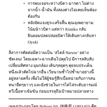
การพบเจอระหว่างบิดา-มารดา ไม่ต่าง
จากน้ำ-น้ำมัน ทั้งสองต่างไม่เคยเห็นพ้อง
ต้องกัน
หลังจัดแจงธุระเสร็จสิ้น คุณลุงพยายาม
โน้มน้าวบิดา แต่ทว่า Kimiko กลับ
ยินยอมปลดปล่อยบิดาให้เดินทางกลับหา
Oyuki
ลีลาการตัดต่อมีความเป็น ‘สไตล์ Naruse’ อย่าง
ชัดเจน! โดยเฉพาะฉากเดินไปคุยไป มีการสลับสับ
เปลี่ยนทิศทาง มุมกล้อง เดินๆหยุดๆ คุยจบประเด็น
หนึ่งแล้วตัดไปฉากอื่น เวียนวนซ้ำไปซ้ำมาอย่างนี้
อยู่หลายครั้ง เพื่อไม่ให้ผู้ชมรู้สึกเบื่อหน่ายกับการสน
ทนายืดๆยาวๆ และยังช่วยในการไต่ไล่ระดับอารมณ์
ทวีเนื้อหาเข้มข้น ก่อนบรรลุถึงเป้าหมายปลายทาง
เพลงประกอบโดย Noboru Itō, 伊藤昇 (1903-93) คีต