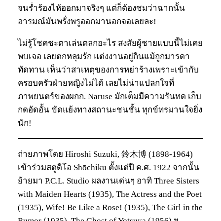
จนร่ำร้องไห้ออกมาจริงๆ แต่ก็ต้องชมว่าฉากนั้น
อารมณ์มันพรั่งพรูออกมานอกจอเลยละ!
ไม่รู้โชคชะตาเล่นตลกอะไร สงสัยผู้ชายแบบนี้ไม่เคย
พบเจอ เลยตกหลุมรัก แต่งงานอยู่กินแม้ถูกมารดา
ทัดทาน เห็นว่าสาเหตุของการหย่าร้างเพราะเข้ากับ
ครอบครัวฝ่ายหญิงไม่ได้ เลยไม่น่าแปลกใจที่
ภาพยนตร์ของผกก. Naruse มักเต็มมีความรันทด เก็บ
กดอัดอั้น ขัดแย้งทางสถานะชนชั้น ทุกข์ทรมานใจยิ่ง
นัก!
ถ่ายภาพโดย Hiroshi Suzuki, 鈴木博 (1898-1964)
เข้าร่วมสตูดิโอ Shōchiku ตั้งแต่ปี ค.ศ. 1922 จากนั้น
ย้ายมา P.C.L. Studio ผลงานเด่นๆ อาทิ Three Sisters
with Maiden Hearts (1935), The Actress and the Poet
(1935), Wife! Be Like a Rose! (1935), The Girl in the
Rumor (1935), The Ghost of Yotsuya (1956) ฯ