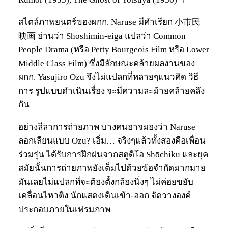
สไตล์ภาพยนตร์ของผกก. Naruse มีคำเรียก 小市民
映画 อ่านว่า Shōshimin-eiga แปลว่า Common
People Drama (หรือ Petty Bourgeois Film หรือ Lower
Middle Class Film) ซึ่งมีลักษณะคล้ายผลงานของ
ผกก. Yasujirō Ozu จึงไม่แปลกที่หลายๆแนวคิด วิธี
การ รูปแบบดำเนินเรื่อง จะมีความละม้ายคล้ายคลึง
กัน
อย่างลีลาการถ่ายภาพ บางคนอาจมองว่า Naruse
ลอกเลียนแบบ Ozu? เอิ่ม… จริงๆแล้วทั้งสองคือเพื่อน
ร่วมรุ่น ได้รับการฝึกฝนจากสตูดิโอ Shōchiku และยุค
สมัยนั้นการถ่ายภาพยังเต็มไปด้วยข้อจำกัดมากมาย
มันเลยไม่แปลกที่จะต้องตั้งกล้องนิ่งๆ ไม่ค่อยขยับ
เคลื่อนไหวติง นักแสดงเดินเข้า-ออก จัดวางองค์
ประกอบภายในเฟรมภาพ