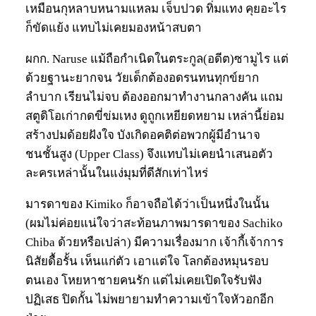
เหมือนกุหลาบหนามแหลม เจ็บปวด ทิ่มแทง คุยอะไร
ก็ขัดแย้ง แทบไม่เคยมองหน้าสบตา
ผกก. Naruse แม้ถือกำเนิดในตระกูล(อดีต)ซามูไร แต่
ด้วยฐานะยากจน วัยเด็กต้องอดรนทนทุกข์ยาก
ลำบาก เรียนไม่จบ ต้องออกมาทำงานกลางคัน แถม
สตูดิโอเก่ากดขี่ข่มเหง ดูถูกเหยียดหยาม เหล่านี้ย่อม
สร้างปมด้อยฝังใจ บังเกิดอคติต่อพวกผู้มีอำนาจ
ชนชั้นสูง (Upper Class) จึงแทบไม่เคยนำเสนอตัว
ละครเหล่านั้นในแง่มุมที่ดีสักเท่าไหร่
มารดาของ Kimiko ก็อาจถือได้ว่าเป็นหนึ่งในนั้น
(ผมไม่ค่อยแน่ใจว่าสะท้อนภาพมารดาของ Sachiko
Chiba ด้วยหรือเปล่า) มีความเรื่องมาก เจ้ากี้เจ้าการ
นิสัยดื้อรั้น เห็นแก่ตัว เอาแต่ใจ โลกต้องหมุนรอบ
ตนเอง โหยหาชายคนรัก แต่ไม่เคยเปิดใจรับฟัง
ปฏิเสธ ปิดกั้น ไม่พยายามทำความเข้าใจหัวอกอีก