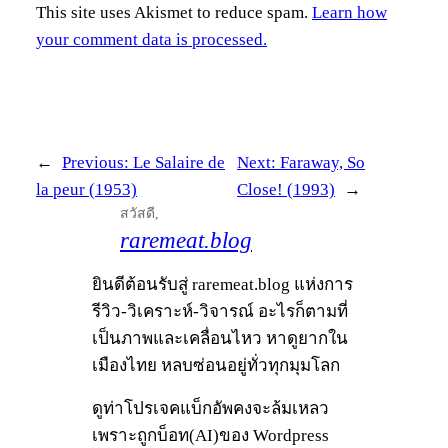
This site uses Akismet to reduce spam.
Learn how
your comment data is processed.
←
Previous:
Le Salaire de
Next:
Faraway, So
la peur (1953)
Close! (1993)
→
สวัสดี,
raremeat.blog
ยินดีต้อนรับสู่ raremeat.blog แห่งการ
รีวิว-วิเคราะห์-วิจารณ์ อะไรก็ตามที่
เป็นภาพและเคลื่อนไหว หาดูยากใน
เมืองไทย หลบซ่อนอยู่ทั่วทุกมุมโลก
ดูท่าโปรเจคแบ็กอัพคงจะล้มเหลว
เพราะถูกบ็อท(AI)ของ Wordpress