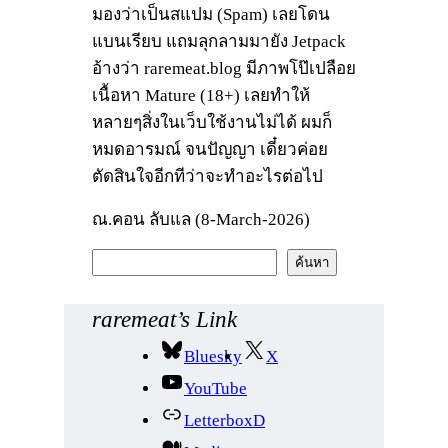
มองว่าเป็นสแปม (Spam) เลยโดน
แบนเรียบ แถมลุกลามมายัง Jetpack
อ้างว่า raremeat.blog มีภาพโป๊เปลือย
เนื้อหา Mature (18+) เลยทำให้
หลายๆสิ่งในเว็บใช้งานไม่ได้ ผมก็
หมดอารมณ์ จนปัญญา เดี๋ยวค่อย
ตัดสินใจอีกทีว่าจะทำอะไรต่อไป
ณ.คอน ลับแล (8-March-2026)
ค้
ค้นหา
น
ห
raremeat’s Link
า
Bluesky
X
YouTube
LetterboxD