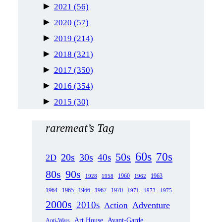
►
2021
(56)
►
2020
(57)
►
2019
(214)
►
2018
(321)
►
2017
(350)
►
2016
(354)
►
2015
(30)
raremeat’s Tag
60s
70s
50s
20s
30s
40s
2D
80s
90s
1963
1958
1960
1962
1928
1965
1970
1964
1966
1967
1971
1973
1975
2000s
2010s
Adventure
Action
Art House
Avant-Garde
Anti-Wars