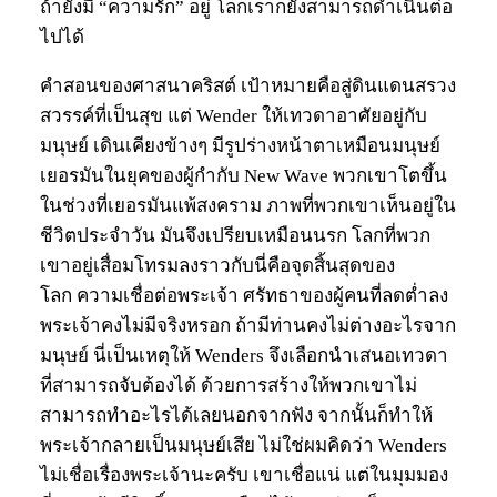
ถ้ายังมี “ความรัก” อยู่ โลกเราก็ยังสามารถดำเนินต่อ
ไปได้
คำสอนของศาสนาคริสต์ เป้าหมายคือสู่ดินแดนสรวง
สวรรค์ที่เป็นสุข แต่ Wender ให้เทวดาอาศัยอยู่กับ
มนุษย์ เดินเคียงข้างๆ มีรูปร่างหน้าตาเหมือนมนุษย์
เยอรมันในยุคของผู้กำกับ New Wave พวกเขาโตขึ้น
ในช่วงที่เยอรมันแพ้สงคราม ภาพที่พวกเขาเห็นอยู่ใน
ชีวิตประจำวัน มันจึงเปรียบเหมือนนรก โลกที่พวก
เขาอยู่เสื่อมโทรมลงราวกับนี่คือจุดสิ้นสุดของ
โลก ความเชื่อต่อพระเจ้า ศรัทธาของผู้คนที่ลดต่ำลง
พระเจ้าคงไม่มีจริงหรอก ถ้ามีท่านคงไม่ต่างอะไรจาก
มนุษย์ นี่เป็นเหตุให้ Wenders จึงเลือกนำเสนอเทวดา
ที่สามารถจับต้องได้ ด้วยการสร้างให้พวกเขาไม่
สามารถทำอะไรได้เลยนอกจากฟัง จากนั้นก็ทำให้
พระเจ้ากลายเป็นมนุษย์เสีย ไม่ใช่ผมคิดว่า Wenders
ไม่เชื่อเรื่องพระเจ้านะครับ เขาเชื่อแน่ แต่ในมุมมอง