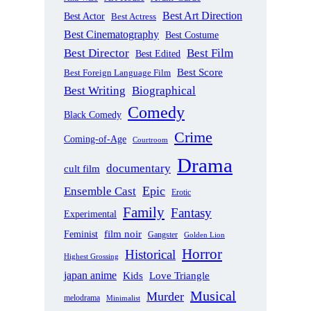
Best Art Direction
Best Actor
Best Actress
Best Cinematography
Best Costume
Best Director
Best Film
Best Edited
Best Score
Best Foreign Language Film
Best Writing
Biographical
Comedy
Black Comedy
Crime
Coming-of-Age
Courtroom
Drama
documentary
cult film
Epic
Ensemble Cast
Erotic
Family
Fantasy
Experimental
film noir
Feminist
Gangster
Golden Lion
Horror
Historical
Highest Grossing
japan anime
Love Triangle
Kids
Musical
Murder
melodrama
Minimalist