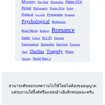
Mystery
Palme d'Or
Neorealist
Neo-Noir
Period
Philosophy
Poetic Film
Police
Political
Propaganda
pre-code
Prostitute
Psychological
Religious
Romance
Road Movie
Robbery
Sci-Fi
Satire
School
Slapstick
Supernatural
Surrealist
Survival
Teenage
Tragedy
Thriller
Wars
Thief
World Wars 2
Western
สามารถคัทลอกบทความไปใช้โดยไม่ต้องขออนุญาต
แค่รบกวนใส่ลิ้งค์หรือแหล่งอ้างอิงสักหน่อยนะครับ