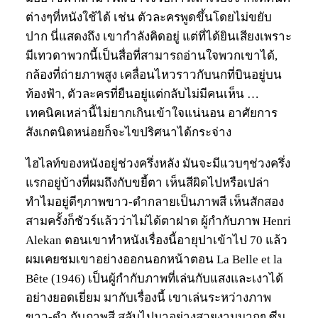
ต่างๆที่หนังใช้ได้ เช่น ตัวละครพูดขึ้นโดยไม่ขยับ
ปาก นี่แสดงถึง เขากำลังคิดอยู่ แต่ที่ได้ยินเสียงเพราะ
มีเทวดาพวกนี้เป็นสื่อที่สามารถอ่านใจพวกเขาได้,
กล้องที่ถ่ายภาพสูง เคลื่อนไหวราวกับนกที่บินอยู่บน
ท้องฟ้า, ตัวละครที่ยืนอยู่แต่กลับไม่มีคนเห็น …
เทคนิคเหล่านี้ไม่ยากเกินเข้าใจแน่นอน อาศัยการ
สังเกตนิดหน่อยก็จะไขปริศนาได้กระจ่าง
ไฮไลท์ของหนังอยู่ช่วงครึ่งหลัง มันจะมีแวบๆช่วงครึ่ง
แรกอยู่บ้างที่ผมถึงกับขยี้ตา เห็นสีผิดไปหรือเปล่า
ทำไมอยู่ดีๆภาพขาว-ดำกลายเป็นภาพสี เห็นสักสอง
สามครั้งก็ชัวร์แล้วว่าไม่ได้ตาฝาด ผู้กำกับภาพ Henri
Alekan ตอนเขาทำหนังเรื่องนี้อายุปาเข้าไป 70 แล้ว
ผมเคยชมเขาอย่างออกนอกหน้าตอน La Belle et la
Bête (1946) เป็นผู้กำกับภาพที่เล่นกับแสงและเงาได้
อย่างยอดเยี่ยม มากับเรื่องนี้ เขาเล่นระหว่างภาพ
ขาว-ดำ กับภาพสี สลับไปมาอย่างสวยงามมากๆ ซีน