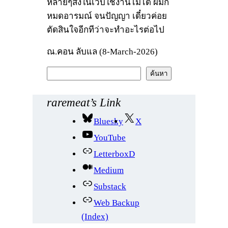
หลายๆสิ่งในเว็บใช้งานไม่ได้ ผมก็
หมดอารมณ์ จนปัญญา เดี๋ยวค่อย
ตัดสินใจอีกทีว่าจะทำอะไรต่อไป
ณ.คอน ลับแล (8-March-2026)
ค้
ค้นหา
น
ห
raremeat’s Link
า
Bluesky
X
YouTube
LetterboxD
Medium
Substack
Web Backup
(Index)