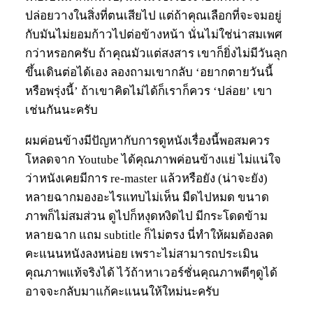
ปล่อยวางในสิ่งที่ตนเสียไป แต่ถ้าคุณเลือกที่จะจมอยู่
กับมันไม่ยอมก้าวไปต่อข้างหน้า นั่นไม่ใช่น่าสมเพศ
กว่าหรอกครับ ถ้าคุณมัวแต่สงสาร เขาก็ยิ่งไม่มีวันลุก
ขึ้นเดินต่อได้เอง ลองถามเขากลับ ‘อยากตายวันนี้
หรือพรุ่งนี้’ ถ้าเขาคิดไม่ได้ก็เราก็ควร ‘ปล่อย’ เขา
เช่นกันนะครับ
ผมค่อนข้างมีปัญหากับการดูหนังเรื่องนี้พอสมควร
โหลดจาก Youtube ได้คุณภาพค่อนข้างแย่ ไม่แน่ใจ
ว่าหนังเคยมีการ re-master แล้วหรือยัง (น่าจะยัง)
หลายฉากมองอะไรแทบไม่เห็น มืดไปหมด ขนาด
ภาพก็ไม่สมส่วน ดูไปก็หงุดหงิดไป มีกระโดดข้าม
หลายฉาก แถม subtitle ก็ไม่ตรง นี่ทำให้ผมต้องลด
คะแนนหนังลงหน่อย เพราะไม่สามารถประเมิน
คุณภาพแท้จริงได้ ไว้ถ้าหาเวอร์ชั่นคุณภาพดีๆดูได้
อาจจะกลับมาแก้คะแนนให้ใหม่นะครับ