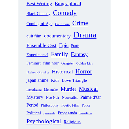
Best Writing
Biographical
Comedy
Black Comedy
Crime
Coming-of-Age
Courtroom
Drama
documentary
cult film
Epic
Ensemble Cast
Erotic
Family
Fantasy
Experimental
film noir
Feminist
Gangster
Golden Lion
Horror
Historical
Highest Grossing
japan anime
Love Triangle
Kids
Musical
Murder
melodrama
Minimalist
Mystery
Palme d'Or
Neorealist
Neo-Noir
Period
Philosophy
Poetic Film
Police
Political
Propaganda
pre-code
Prostitute
Psychological
Religious