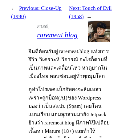
←
Previous:
Close-Up
Next:
Touch of Evil
(1990)
(1958)
→
สวัสดี,
raremeat.blog
ยินดีต้อนรับสู่ raremeat.blog แห่งการ
รีวิว-วิเคราะห์-วิจารณ์ อะไรก็ตามที่
เป็นภาพและเคลื่อนไหว หาดูยากใน
เมืองไทย หลบซ่อนอยู่ทั่วทุกมุมโลก
ดูท่าโปรเจคแบ็กอัพคงจะล้มเหลว
เพราะถูกบ็อท(AI)ของ Wordpress
มองว่าเป็นสแปม (Spam) เลยโดน
แบนเรียบ แถมลุกลามมายัง Jetpack
อ้างว่า raremeat.blog มีภาพโป๊เปลือย
เนื้อหา Mature (18+) เลยทำให้