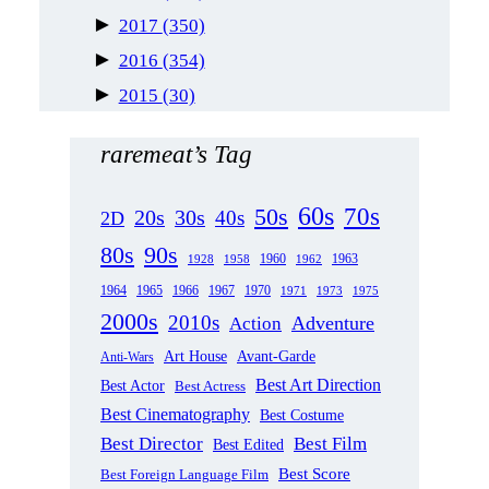
►
2017
(350)
►
2016
(354)
►
2015
(30)
raremeat’s Tag
60s
70s
50s
20s
30s
40s
2D
80s
90s
1963
1958
1960
1962
1928
1965
1970
1964
1966
1967
1971
1973
1975
2000s
2010s
Adventure
Action
Art House
Avant-Garde
Anti-Wars
Best Art Direction
Best Actor
Best Actress
Best Cinematography
Best Costume
Best Director
Best Film
Best Edited
Best Score
Best Foreign Language Film