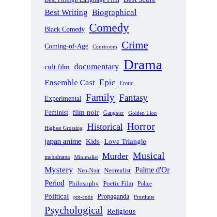
Best Foreign Language Film
Best Writing
Biographical
Comedy
Black Comedy
Crime
Coming-of-Age
Courtroom
Drama
documentary
cult film
Epic
Ensemble Cast
Erotic
Family
Fantasy
Experimental
film noir
Feminist
Gangster
Golden Lion
Horror
Historical
Highest Grossing
japan anime
Love Triangle
Kids
Musical
Murder
melodrama
Minimalist
Mystery
Palme d'Or
Neorealist
Neo-Noir
Period
Philosophy
Poetic Film
Police
Political
Propaganda
pre-code
Prostitute
Psychological
Religious