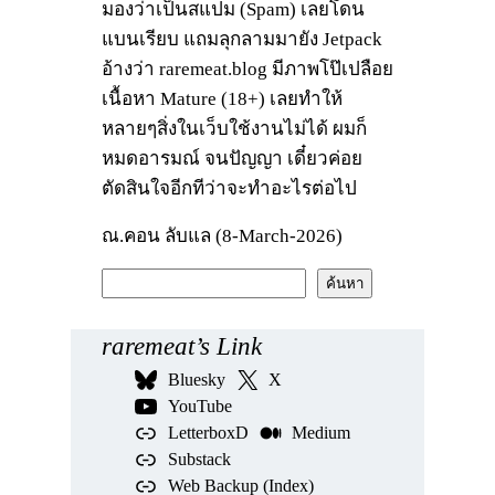
มองว่าเป็นสแปม (Spam) เลยโดน
แบนเรียบ แถมลุกลามมายัง Jetpack
อ้างว่า raremeat.blog มีภาพโป๊เปลือย
เนื้อหา Mature (18+) เลยทำให้
หลายๆสิ่งในเว็บใช้งานไม่ได้ ผมก็
หมดอารมณ์ จนปัญญา เดี๋ยวค่อย
ตัดสินใจอีกทีว่าจะทำอะไรต่อไป
ณ.คอน ลับแล (8-March-2026)
ค้
ค้นหา
น
ห
raremeat’s Link
า
Bluesky
X
YouTube
LetterboxD
Medium
Substack
Web Backup (Index)