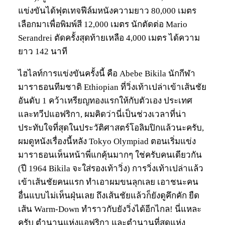
แข่งขันได้ฟุตเทจฟีล์มหนังความยาว 80,000 เมตร
เลือกมาเพื่อพิมพ์สี 12,000 เมตร นักตัดต่อ Mario
Serandrei ตัดครั้งสุดท้ายเหลือ 4,000 เมตร ได้ความ
ยาว 142 นาที
ไฮไลท์การแข่งขันครั้งนี้ คือ Abebe Bikila นักกีฬา
มาราธอนทีมชาติ Ethiopian ที่วิ่งเท้าเปล่าเข้าเส้นชัย
อันดับ 1 คว้าเหรียญทองแรกให้กับตัวเอง ประเทศ
และทวีปแอฟริกา, ผมคิดว่านี่เป็นช่วงเวลาที่น่า
ประทับใจที่สุดในประวัติศาสตร์โอลิมปิกแล้วนะครับ,
ผมดูหนังเรื่องนี้หลัง Tokyo Olympiad ตอนเริ่มแข่ง
มาราธอนเห็นหน้าพี่แกคุ้นมากๆ ใช่ครับคนเดียวกัน
(ปี 1964 Bikila จะใส่รองเท้าวิ่ง) การวิ่งเท้าเปล่าแล้ว
เข้าเส้นชัยคนแรก ทำเอาผมขนลุกเลย เอาชนะคน
อื่นแบบไม่เห็นฝุ่นเลย ถึงเส้นชัยแล้วก็ยังดูคึกคัก ยืด
เส้น Warm-Down ทำราวกับยังวิ่งได้อีกไกล! นี่แหละ
ครับ ตำนานแห่งแอฟริกา และตำนานที่สุดแห่ง