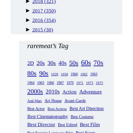
►
2018
(321)
►
2017
(350)
►
2016
(354)
►
2015
(30)
raremeat’s Tag
60s
70s
50s
20s
30s
40s
2D
80s
90s
1963
1958
1960
1962
1928
1965
1970
1964
1966
1967
1971
1973
1975
2000s
2010s
Adventure
Action
Art House
Avant-Garde
Anti-Wars
Best Art Direction
Best Actor
Best Actress
Best Cinematography
Best Costume
Best Director
Best Film
Best Edited
Best Score