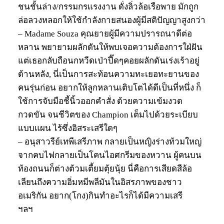
ชนชั้นล่าง/กรรมกรแรงงาน ดั่งลิ่วล้อเรือพาย มักถูก
ล่อลวงหลอกให้ใช้กำลังกายสนองผู้มีสติปัญญาสูงกว่า
– Madame Souza คุณยายผู้มีความปรารถนาดีต่อ
หลาน พยายามผลักดันให้พบเจอความต้องการใฝ่ฝัน
แต่เธอกลับถือนกหวีดเป่าปี๊ดๆคอยผลักดันเร่งเร้าอยู่
ด้านหลัง, นี่เป็นการสะท้อนความทะเยอทะยานของ
คนรุ่นก่อน อยากให้ลูกหลานเติบโตได้ดีเป็นที่หนึ่ง ก็
ใช้การจับมือชี้นิ้วออกคำสั่ง ด้วยความเข้มงวด
กวดขัน จนชีวิตของ Champion เต็มไปด้วยระเบียบ
แบบแผน ไร้ซึ่งอิสระเสรีใดๆ
– อนุสาวรีย์เทพีเสรีภาพ กลายเป็นหญิงร่างท้วมใหญ่
จากคบไฟกลายเป็นโคนไอศกรีมของหวาน ผู้คนบน
ท้องถนนก็ต่างต้วมเตี้ยมตุ้ยนุ้ย นี่คือการเสียดสีล้อ
เลียนถึงความอิ่มหมีพลีมันในอิสรภาพของชาว
อเมริกัน อยาก(โกง)กินทำอะไรก็ได้มีความเสรี
ฯลฯ