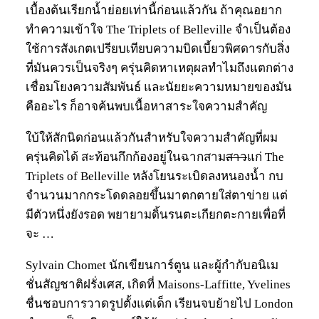
เบื้องต้นเรียกน้ำย่อยเท่านี้ก่อนแล้วกัน ถ้าคุณอยาก
ทำความเข้าใจ The Triplets of Belleville จำเป็นต้อง
ใช้การสังเกตเปรียบเทียบความบิดเบี้ยวพิศดารกับสิ่ง
ที่มันควรเป็นจริงๆ ครุ่นคิดหาเหตุผลทำไมถึงแตกต่าง
เชื่อมโยงความสัมพันธ์ และนัยยะความหมายของมัน
คืออะไร ก็อาจค้นพบเนื้อหาสาระใจความสำคัญ
ใบ้ให้สักนิดก่อนแล้วกันสำหรับใจความสำคัญที่ผม
ครุ่นคิดได้ สะท้อนกึกก้องอยู่ในฉากสาม
สาว
แก่ The
Triplets of Belleville หลังโยนระเบิดลงหนองน้ำ กบ
จำนวนมากกระโดดลอยขึ้นมาตกตายใส่ตาข่าย แต่
มีตัวหนึ่งยังรอด พยายามดิ้นรนตะเกียกตะกายเพื่อที่
จะ …
Sylvain Chomet นักเขียนการ์ตูน และผู้กำกับอนิเม
ชั่นสัญชาติฝรั่งเศส, เกิดที่ Maisons-Laffitte, Yvelines
ชื่นชอบการวาดรูปตั้งแต่เด็ก เรียนจบย้ายไป London