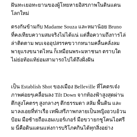
ฝันทะเยอทะยานของผู้โหยหายอิสรภาพในดินแดน
โลกใหม่
ตรงกันข้ามกับ Madame Souza และหมาน้อย Bruno
ที่คงเทียบความสมจริงไม่ได้แน่ แต่สื่อความถึงการไล่
ล่าติดตาม พบเจออุปสรรคขวากหนามคลื่นคลั่งลม
พายุแรงขนาดไหน ก็เหมือนพระมหาชนก ตราบใด
ไม่ย่อท้อแท้ย่อมสามารถไปได้ถึงฝั่งฝัน
เป็น Establish Shot ของเมือง Belleville ที่โคตรเจ๋ง
ภาพค่อยๆเคลื่อนลง Tilt Down จากท้องฟ้าสูงสุดผ่าน
ตึกสูงโคตรๆ สูงกลางๆ ตึกธรรมดา สลัม พื้นดิน และ
มาลงเอยที่ท่าเรือ เทพีเสรีภาพกลายเป็นหญิงอวบอ้วน
ป้อม มือซ้ายถือแฮมเบอร์เกอร์ มือขวายกชูโคนไอศรี
ม นี่คือดินแดนแห่งการบริโภคกินได้ทุกสิ่งอย่าง