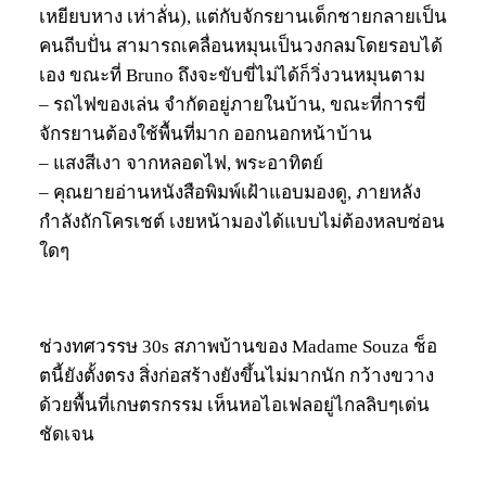
เหยียบหาง เห่าลั่น), แต่กับจักรยานเด็กชายกลายเป็น
คนถีบปั่น สามารถเคลื่อนหมุนเป็นวงกลมโดยรอบได้
เอง ขณะที่ Bruno ถึงจะขับขี่ไม่ได้ก็วิ่งวนหมุนตาม
– รถไฟของเล่น จำกัดอยู่ภายในบ้าน, ขณะที่การขี่
จักรยานต้องใช้พื้นที่มาก ออกนอกหน้าบ้าน
– แสงสีเงา จากหลอดไฟ, พระอาทิตย์
– คุณยายอ่านหนังสือพิมพ์เฝ้าแอบมองดู, ภายหลัง
กำลังถักโครเชต์ เงยหน้ามองได้แบบไม่ต้องหลบซ่อน
ใดๆ
ช่วงทศวรรษ 30s สภาพบ้านของ Madame Souza ช็อ
ตนี้ยังตั้งตรง สิ่งก่อสร้างยังขึ้นไม่มากนัก กว้างขวาง
ด้วยพื้นที่เกษตรกรรม เห็นหอไอเฟลอยู่ไกลลิบๆเด่น
ชัดเจน