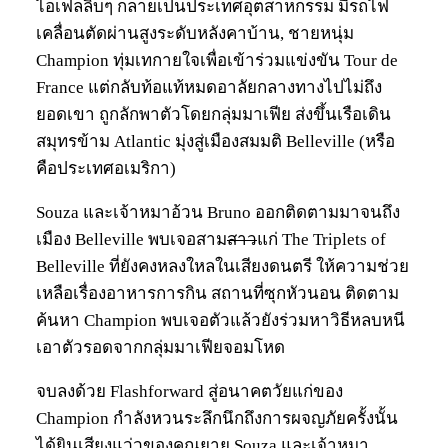
ไอเฟลลิบๆ กลายเป็นประเทศอุตสาหกรรม มีรถไฟ
เคลื่อนตัดผ่านสูงระดับหลังคาบ้าน, ชายหนุ่ม
Champion ทุ่มเทกายใจเพื่อเข้าร่วมแข่งขัน Tour de
France แต่กลับท้อแท้หมดอาลัยกลางทางไปไม่ถึง
ยอดเขา ถูกลักพาตัวโดยกลุ่มมาเฟีย ส่งขึ้นเรือเดิน
สมุทรข้าม Atlantic มุ่งสู่เมืองสมมติ Belleville (หรือ
คือประเทศอเมริกา)
Souza และเจ้าหมาอ้วน Bruno ออกติดตามมาจนถึง
เมือง Belleville พบเจอสาม
สาว
แก่ The Triplets of
Belleville ที่ยังคงหลงใหลในเสียงดนตรี ให้ความช่วย
เหลือเรื่องอาหารการกิน สถานที่ซุกหัวนอน ติดตาม
ค้นหา Champion พบเจอตัวแล้วยังร่วมหาวิธีหลบหนี
เอาตัวรอดจากกลุ่มมาเฟียจอมโหด
จบลงด้วย Flashforward สู่อนาคตวัยแก่ของ
Champion กำลังหวนระลึกนึกถึงการผจญภัยครั้งนั้น
ได้ยินเสียงแว่วของคุณยาย Souza และเจ้าหมา