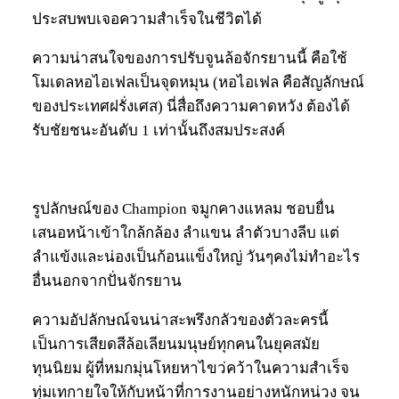
ประสบพบเจอความสำเร็จในชีวิตได้
ความน่าสนใจของการปรับจูนล้อจักรยานนี้ คือใช้
โมเดลหอไอเฟลเป็นจุดหมุน (หอไอเฟล คือสัญลักษณ์
ของประเทศฝรั่งเศส) นี่สื่อถึงความคาดหวัง ต้องได้
รับชัยชนะอันดับ 1 เท่านั้นถึงสมประสงค์
รูปลักษณ์ของ Champion จมูกคางแหลม ชอบยื่น
เสนอหน้าเข้าใกล้กล้อง ลำแขน ลำตัวบางลีบ แต่
ลำแข้งและน่องเป็นก้อนแข็งใหญ่ วันๆคงไม่ทำอะไร
อื่นนอกจากปั่นจักรยาน
ความอัปลักษณ์จนน่าสะพรึงกลัวของตัวละครนี้
เป็นการเสียดสีล้อเลียนมนุษย์ทุกคนในยุคสมัย
ทุนนิยม ผู้ที่หมกมุ่นโหยหาไขว่คว้าในความสำเร็จ
ทุ่มเทกายใจให้กับหน้าที่การงานอย่างหนักหน่วง จน