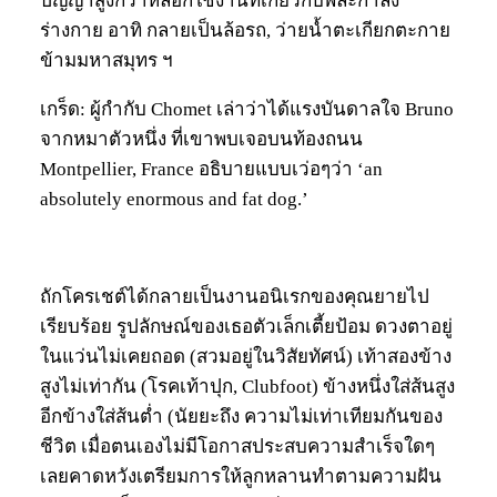
ปัญญาสูงกว่าหลอกใช้งานที่เกี่ยวกับพละกำลัง
ร่างกาย อาทิ กลายเป็นล้อรถ, ว่ายน้ำตะเกียกตะกาย
ข้ามมหาสมุทร ฯ
เกร็ด: ผู้กำกับ Chomet เล่าว่าได้แรงบันดาลใจ Bruno
จากหมาตัวหนึ่ง ที่เขาพบเจอบนท้องถนน
Montpellier, France อธิบายแบบเว่อๆว่า ‘an
absolutely enormous and fat dog.’
ถักโครเชต์ได้กลายเป็นงานอนิเรกของคุณยายไป
เรียบร้อย รูปลักษณ์ของเธอตัวเล็กเตี้ยป้อม ดวงตาอยู่
ในแว่นไม่เคยถอด (สวมอยู่ในวิสัยทัศน์) เท้าสองข้าง
สูงไม่เท่ากัน (โรคเท้าปุก, Clubfoot) ข้างหนึ่งใส่ส้นสูง
อีกข้างใส่ส้นต่ำ (นัยยะถึง ความไม่เท่าเทียมกันของ
ชีวิต เมื่อตนเองไม่มีโอกาสประสบความสำเร็จใดๆ
เลยคาดหวังเตรียมการให้ลูกหลานทำตามความฝัน