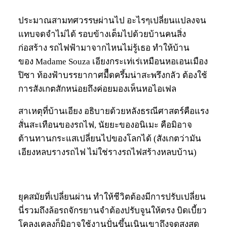
ประมาณสามทศวรรษผ่านไป อะไรๆเปลี่ยนแปลงจน
แทบจดจำไม่ได้ รอบข้างเต็มไปด้วยบ้านคนสิ่ง
ก่อสร้าง รถไฟฟ้ามาจากไหนไม่รู้เธอ ทำให้บ้าน
ของ Madame Souza เอียงกระเท่เร่เหมือนหอเอนเมือง
ปิซา ท้องฟ้าบรรยากาศมืืดครึ้มน่าสะพรึงกลัว ต้องใช้
การสังเกตสักหน่อยถึงค่อยมองเห็นหอไอเฟล
สาเหตุที่บ้านเอียง อธิบายด้วยหลังธรณีศาสตร์คือแรง
สั่นสะเทือนของรถไฟ, นัยยะของอนิเมะ คือมิอาจ
ต้านทานกระแสเปลี่ยนไปของโลกได้ (สังเกตว่ามัน
เอียงหลบรางรถไฟ ไม่ใช่รางรถไฟสร้างหลบบ้าน)
ยุคสมัยที่เปลี่ยนผ่าน ทำให้ชีวิตต้องมีการปรับเปลี่ยน
นี่รวมถึงล้อรถจักรยานจำต้องปรับจูนให้ตรง บิดเบี้ยว
โคลงเคลงก็มิอาจใช้งานปั่นขึ้นเนินเขาถึงจุดสูงสุด