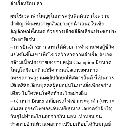
สำเร็จหรือเปล่า
ผมใช้เวลาพักใหญ่ๆในการครุ่นคิดค้นหาใจความ
สำคัญ ก็ค้นพบว่าทุกสิ่งอย่างถูกนำเสนอในเชิง
สัญลักษณ์ทั้งหมด ด้วยการเสียดสีล้อเลียนประชดประ
ชัด อาทิเช่น
– การปั่นจักรยาน แทนได้ด้วยการทำงาน/ต่อสู้ชีวิต
แข่งขันขึ้นเขาเพื่อไขว่คว้าหาความสำเร็จ, สังเกต
กล้ามเนื้อน่องขาของชายหนุ่ม Champion มีขนาด
ใหญ่โตผิดปกติ แม้มีความแข็งแกร่งทนทาง
สมรรถภาพสูง แต่ดูอัปลักษณ์พิศดารสิ้นดี นี่เป็นการ
เสียดสีล้อเลียนบุคคลผู้หมกมุ่นในบางสิ่งเพียงอย่าง
เดียว ไม่ใคร่สนใจคิดทำอะไรอย่างอื่น
– เจ้าหมา Bruno เกลียดรถไฟเข้ากระดูกดำ (เพราะ
มันเคยถูกรถไฟของเล่นเหยียบหาง เลยจดจำฝังใจ)
วันๆไม่ทำอะไรนอกจากกิน นอน เห่าหอน จน
ร่างกายอ้วนท้วนเทอะทะ เปรียบเทียบได้กับมนุษย์